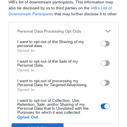
IAB’s list of downstream participants. This information may
also be disclosed by us to third parties on the
IAB’s List of
Downstream Participants
that may further disclose it to other
EL ANÁLISIS
La Catalunya metropolitana
third parties.
de consenso: nueva mirada y
nuevos mapas
Personal Data Processing Opt Outs
16 de octubre de 2024
I want to opt-out of the Sharing of my
personal data.
Opted In
INMOBILIARIO
I want to opt-out of the Sale of my
El problema de la vivienda en
Personal Data.
Catalunya: ¿cómo podemos
Opted In
hacerlo tan mal?
I want to opt-out of processing my
4 de septiembre de 2024
Personal Data for Targeted Advertising.
Opted In
I want to opt-out of Collection, Use,
Retention, Sale, and/or Sharing of my
Personal Data that Is Unrelated with the
Anterior
1
2
3
4
5
…
8
Siguiente
Purposes for which it was collected.
Opted Out