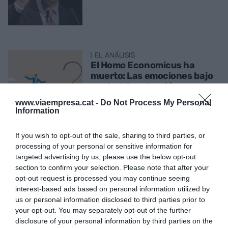
EL ANÁLISIS
El Homo Economicus ha
muerto: Las emociones bajo
control, la salvación
3 de enero de 2025
www.viaempresa.cat -
Do Not Process My Personal
Information
If you wish to opt-out of the sale, sharing to third parties, or
processing of your personal or sensitive information for
EL ANÁLISIS
targeted advertising by us, please use the below opt-out
Ahora es el momento de ser
section to confirm your selection. Please note that after your
más responsables y libres:
opt-out request is processed you may continue seeing
queremos la Ley catalana de
interest-based ads based on personal information utilized by
Mecenazgo
us or personal information disclosed to third parties prior to
23 de noviembre de 2024
your opt-out. You may separately opt-out of the further
disclosure of your personal information by third parties on the