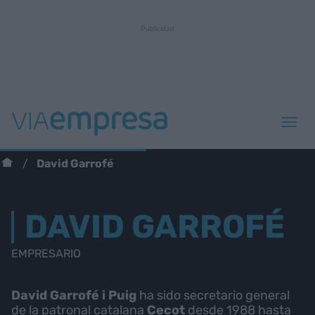
David Garrofé
DAVID GARROFÉ
EMPRESARIO
David Garrofé i Puig
ha sido secretario general
de la patronal catalana
Cecot
desde 1988 hasta