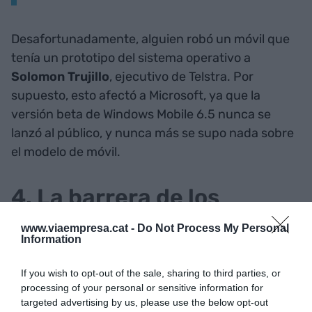
Desafortunadamente, alguien robó un móvil que
tenía un prototipo del sistema operativo a
Solomon Trujillo
, ejecutivo de Telstra. Por
supuesto, esto afectó a Microsoft, ya que la
versión beta de Windows Mobile 6.5 nunca se
lanzó al público, y nunca más se supo nada sobre
el modelo de móvil.
4. La barrera de los
100.000 congresistas
www.viaempresa.cat -
Do Not Process My Personal
Information
If you wish to opt-out of the sale, sharing to third parties, or
processing of your personal or sensitive information for
targeted advertising by us, please use the below opt-out