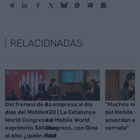
RELACIONADAS
Del frenesí de 4
La empresa al día
"Muchos neg
días del Mobile
#20 | La Catalunya
del Mobile s
World Congress a
del Mobile World
acuerdan a 
exprimirlo 365 días
Congress, con Gina
cerrada"
al año: ¿quién está
Tost