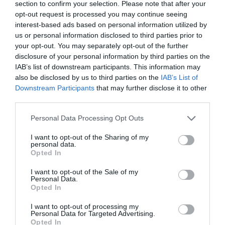
section to confirm your selection. Please note that after your
opt-out request is processed you may continue seeing
Asia y Estados Unidos son los principales lugares de
interest-based ads based on personal information utilized by
origen de los congresistas | ACN
us or personal information disclosed to third parties prior to
Los 109.000 congresistas llegados de más de 200
your opt-out. You may separately opt-out of the further
países que pasaron por el recinto ferial de
disclosure of your personal information by third parties on the
IAB’s list of downstream participants. This information may
Hospitalet de Llobregat en 2019, compartieron la
also be disclosed by us to third parties on the
IAB’s List of
edición con más asistentes de toda la historia. Y
Downstream Participants
that may further disclose it to other
una repercusión en la ciudad de casi 500 millones
third parties.
de euros. "Es el mejor Mobile de la historia",
Personal Data Processing Opt Outs
destacaban las autoridades. La capacidad del
recinto Gran Via llegó "al límite". Esta edición, sin
I want to opt-out of the Sharing of my
personal data.
embargo, se esperan 101.000. Desde 2006, el
Opted In
impacto económico acumulado del MWC ha
I want to opt-out of the Sale of my
llegado a los 6.300 millones de euros, una cifra
Personal Data.
Opted In
clave entre sus repercusiones económicas.
I want to opt-out of processing my
Personal Data for Targeted Advertising.
5. 5.000 euros: los precios
Opted In