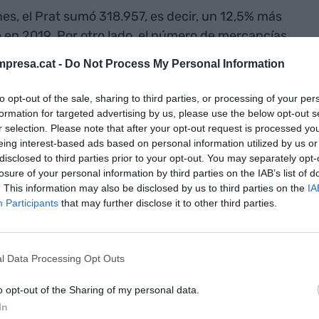
s, el Prat sumó 318.957, es decir, un 12,5% más
en 2019. Por otro lado, el número de mercancías
s, un 0,6% más que en 2022 pero aún un 11,5%
presa.cat -
Do Not Process My Personal Information
to opt-out of the sale, sharing to third parties, or processing of your per
ro de
formation for targeted advertising by us, please use the below opt-out s
r selection. Please note that after your opt-out request is processed y
at sumó
eing interest-based ads based on personal information utilized by us or
disclosed to third parties prior to your opt-out. You may separately opt-
un 12,5% más
losure of your personal information by third parties on the IAB’s list of
. This information may also be disclosed by us to third parties on the
IA
Participants
that may further disclose it to other third parties.
 venía recuperándose con un 2022 que cerró con
l Data Processing Opt Outs
 representa el 79% de los pasajeros registrados en
ia. Casi tres de cada cuatro, un total de 29,4
o opt-out of the Sharing of my personal data.
s internacionales, un 76,2% de los registrados en
In