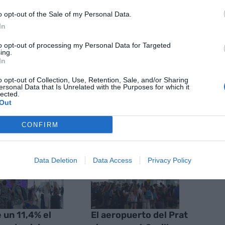
ionales supusieron los 12,2 millones restantes.
o opt-out of the Sale of my Personal Data.
In
nte preferida de Google de
to opt-out of processing my Personal Data for Targeted
ACTIVAR AHORA
ing.
oticias de actualidad
In
o opt-out of Collection, Use, Retention, Sale, and/or Sharing
ersonal Data that Is Unrelated with the Purposes for which it
lected.
Out
AS
CONFIRM
Data Deletion
Data Access
Privacy Policy
 un 11,4% el
El aeropuerto del Prat