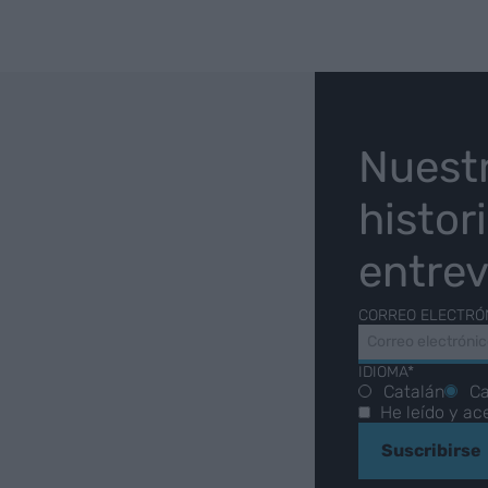
O
Nuest
histor
entrev
CORREO ELECTRÓ
IDIOMA*
Catalán
Ca
He leído y ac
Suscribirse