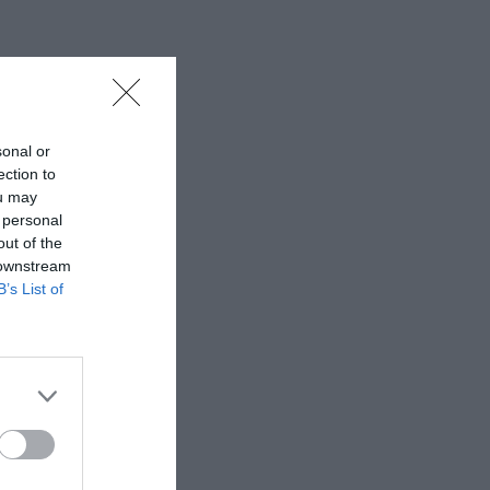
sonal or
ection to
ou may
 personal
out of the
 downstream
B’s List of