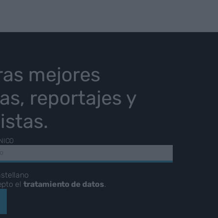
ras mejores
ias, reportajes y
istas.
NICO
stellano
epto el
tratamiento de datos
.