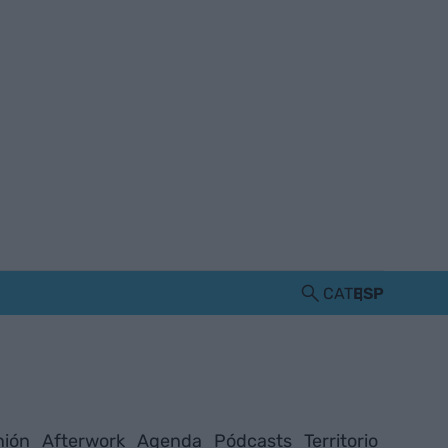
CAT
ESP
nión
Afterwork
Agenda
Pódcasts
Territorio