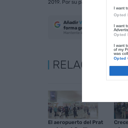
2019. Por su parte, los vuelos nac
I want t
Opted 
Añadir
VIA Empresa
como fue
I want 
forma gratuita
Advertis
Mantente informado con las últimas n
Opted 
I want t
of my P
was col
Opted 
RELACIONAD
El aeropuerto del Prat
Crece