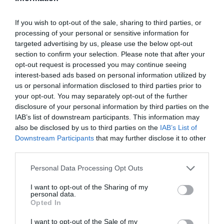
equipamientos como móviles u ordenadores.
If you wish to opt-out of the sale, sharing to third parties, or
processing of your personal or sensitive information for
Torruella: "Queremos que el
targeted advertising by us, please use the below opt-out
section to confirm your selection. Please note that after your
talento en
opt-out request is processed you may continue seeing
ciberseguridad radique aquí
interest-based ads based on personal information utilized by
us or personal information disclosed to third parties prior to
y no acabe en California
your opt-out. You may separately opt-out of the further
disclosure of your personal information by third parties on the
desarrollando nuevas
IAB’s list of downstream participants. This information may
also be disclosed by us to third parties on the
IAB’s List of
tecnologías"
Downstream Participants
that may further disclose it to other
third parties.
"Tenemos derecho a defendernos desde el
Personal Data Processing Opt Outs
Govern de cualquier amenaza que se pueda
I want to opt-out of the Sharing of my
producir en Catalunya en el ámbito digital",
personal data.
Opted In
reivindica el conseller. El incidente del 9N ocupó el
top 5 de ciberataques a escala mundial, pero no
I want to opt-out of the Sale of my