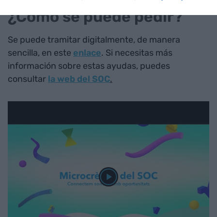
¿Cómo se puede pedir?
Se puede tramitar digitalmente, de manera
sencilla, en este
enlace
. Si necesitas más
información sobre estas ayudas, puedes
consultar
la web del SOC
.