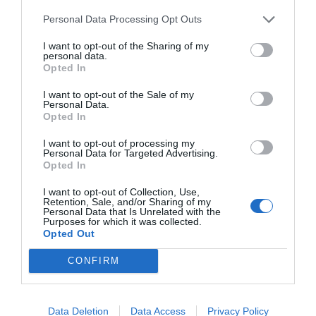
Ámbito digital
: Certificaciones (Google, Microsoft,
Pega, SAP y Linux, entre otros), Big data,
Personal Data Processing Opt Outs
inteligencia artificial; PYTHON, JAVA, SWIFT, C++,
I want to opt-out of the Sharing of my
personal data.
Protección de datos, Seguridad informática,
Opted In
Ciberseguridad...
I want to opt-out of the Sale of my
Personal Data.
Opted In
Economía verde
: Instalador/a de energía solar,
térmica y fotovoltaica; Organización y proyectos
I want to opt-out of processing my
Personal Data for Targeted Advertising.
de instalaciones solares térmicas; Tecnologías del
Opted In
hidrógeno; Especialista en análisis de ciclo de
I want to opt-out of Collection, Use,
vida; Eficiencia energética...
Retention, Sale, and/or Sharing of my
Personal Data that Is Unrelated with the
Purposes for which it was collected.
Opted Out
Economía productiva
: Técnico/a de seguridad de
vehículos eléctricos de alto voltaje, Carnés de
CONFIRM
conducir (camión, coche, grúa...); Resistencia al
fuego en estructuras y protección pasiva...
Data Deletion
Data Access
Privacy Policy