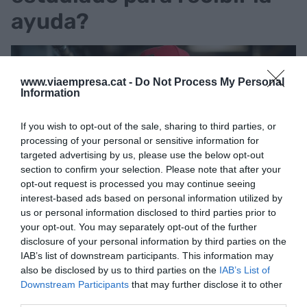
ayuda?
www.viaempresa.cat -
Do Not Process My Personal
Information
If you wish to opt-out of the sale, sharing to third parties, or
processing of your personal or sensitive information for
targeted advertising by us, please use the below opt-out
section to confirm your selection. Please note that after your
opt-out request is processed you may continue seeing
interest-based ads based on personal information utilized by
us or personal information disclosed to third parties prior to
El Govern prevé conceder ayudas a 2.857 personas,
your opt-out. You may separately opt-out of the further
priorizando a las mujeres | Adobe Stock
disclosure of your personal information by third parties on the
Se debe haber cursado y aprobado alguna acción
IAB’s list of downstream participants. This information may
formativa en estos ámbitos:
also be disclosed by us to third parties on the
IAB’s List of
Downstream Participants
that may further disclose it to other
third parties.