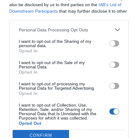
also be disclosed by us to third parties on the
IAB’s List of
En el B·Travel de este año se pretende fomentar
Downstream Participants
that may further disclose it to other
la actividad turística sostenible y tendencias
third parties.
cómo el turismo rural o el
slow travel
(viajar lento),
Personal Data Processing Opt Outs
permitirán acoger la presentación de los diez
municipios españoles de menos de 10.000
I want to opt-out of the Sharing of my
personal data.
habitantes y con alojamientos rurales que optan a
Opted In
ser elegidos Capital del Turismo Rural.
I want to opt-out of the Sale of my
Personal Data.
Opted In
B·Delicious, el amor al
I want to opt-out of processing my
enogastronomia
Personal Data for Targeted Advertising.
Opted In
Uno de los grandes atractivos del salón será
B-
I want to opt-out of Collection, Use,
Retention, Sale, and/or Sharing of my
Delicious
, el espacio enogastronómico de B-
Personal Data that Is Unrelated with the
Purposes for which it was collected.
Travel que permitirá a los visitantes emprender un
Opted Out
recorrido gastronómico de alta calidad. La
CONFIRM