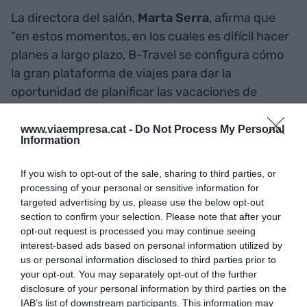
La directora del salón,
Marta Serra
, afirma que
"en estos momentos, en los cuales es difícil hacer
planes a largo plazo, B-Travel se configura cómo
la gran plataforma de viajes para dar la
oportunidad de planificar las vacaciones de
Semana Santa y verano". El lema de este año del
salón es 'Tenemos un viaje pendiente', para "hacer
www.viaempresa.cat -
Do Not Process My Personal
Information
realidad el deseo de volver a viajar después de
unos años tan complicados", según Sierra.
If you wish to opt-out of the sale, sharing to third parties, or
processing of your personal or sensitive information for
targeted advertising by us, please use the below opt-out
En la edición de este año se
section to confirm your selection. Please note that after your
pretende fomentar la
opt-out request is processed you may continue seeing
interest-based ads based on personal information utilized by
sostenibilidad, el turismo
us or personal information disclosed to third parties prior to
your opt-out. You may separately opt-out of the further
rural y el 'slow travel'
disclosure of your personal information by third parties on the
IAB’s list of downstream participants. This information may