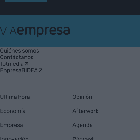
VIA
Empresa
Quiénes somos
Contáctanos
Totmedia
EnpresaBIDEA
Última hora
Opinión
Economía
Afterwork
Empresa
Agenda
Innovación
Pódcast