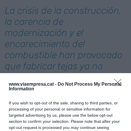
La crisis de la construcción,
la carencia de
modernización y el
encarecimiento del
combustible han provocado
que fabricar tejas ya no
salga a cuenta
www.viaempresa.cat -
Do Not Process My Personal
Information
Además, ahora ha crecido el consumo de biomasa
en las estufas. Si bien hasta ahora ellos eran los
If you wish to opt-out of the sale, sharing to third parties, or
únicos que quemaban residuo forestal, ahora
processing of your personal or sensitive information for
targeted advertising by us, please use the below opt-out
otras muchas industrias lo emplean y, por lo tanto,
section to confirm your selection. Please note that after your
el precio también crece. Y para acabarlo de
opt-out request is processed you may continue seeing