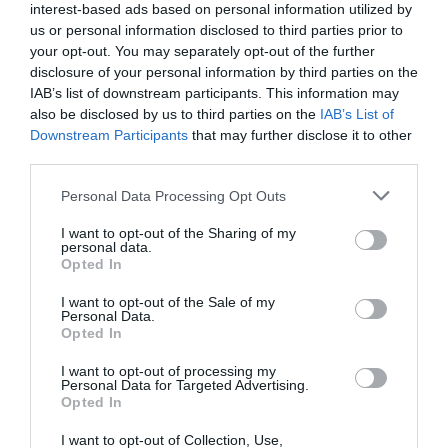
complicar, la producción de almendras ha ido
interest-based ads based on personal information utilized by
us or personal information disclosed to third parties prior to
decayendo con los años en la isla.
your opt-out. You may separately opt-out of the further
disclosure of your personal information by third parties on the
Y después llegó la crisis del 2008, que fue la gota
IAB’s list of downstream participants. This information may
also be disclosed by us to third parties on the
IAB’s List of
colmó el vaso. La crisis de la construcción, la
Downstream Participants
that may further disclose it to other
carencia de modernización y el encarecimiento
third parties.
del combustible han provocado que fabricar tejas
Personal Data Processing Opt Outs
ya no salga a cuenta. Las tejeras que sobreviven
lo hacen porque dedican muchas horas de
I want to opt-out of the Sharing of my
personal data.
trabajo, puesto que la actividad casi no es
Opted In
rentable. "Si todo sigue igual, de aquí a 10 años no
I want to opt-out of the Sale of my
quedará ni una sola tejera, lo que no borró la crisis
Personal Data.
Opted In
ni la competencia de la península se lo llevará la
carencia de voluntad política. Y entonces se
I want to opt-out of processing my
Personal Data for Targeted Advertising.
perderán oficios y conocimiento y, entonces, nos
Opted In
echarán de menos", se queja Torres.
I want to opt-out of Collection, Use,