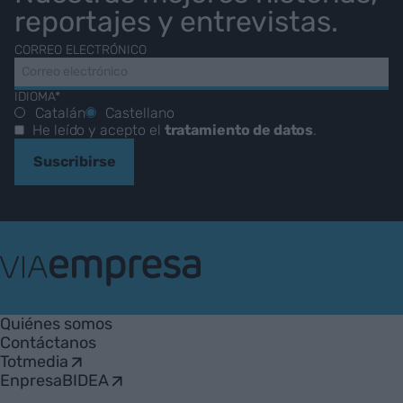
reportajes y entrevistas.
CORREO ELECTRÓNICO
IDIOMA*
Catalán
Castellano
He leído y acepto el
tratamiento de datos
.
Suscribirse
VIA
Empresa
Quiénes somos
Contáctanos
Totmedia
EnpresaBIDEA