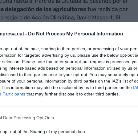
lúria hasta el Parc de la Ciutadella, pasando por el
a delegación de los agricultores
fue recibida por
consejero de Acción Climática, David Mascort. El
ento ha instado al campesinado a reunirse en
 "análisis concreto" del sector.
presa.cat -
Do Not Process My Personal Information
to opt-out of the sale, sharing to third parties, or processing of your per
formation for targeted advertising by us, please use the below opt-out s
r selection. Please note that after your opt-out request is processed y
eing interest-based ads based on personal information utilized by us or
vindicaciones son "absolutamente justas" y ha
disclosed to third parties prior to your opt-out. You may separately opt-
cios "no son justos", la burocracia "les ahoga" o
losure of your personal information by third parties on the IAB’s list of
idimos y funcionan, después se tropiezan por el
. This information may also be disclosed by us to third parties on the
IA
Participants
that may further disclose it to other third parties.
garon
un documento unitario con 53 propuestas
.
omprometido a analizarlas y mirar cómo hacer para
nar mejor la vida", ya que pasan "momentos muy
l Data Processing Opt Outs
o opt-out of the Sharing of my personal data.