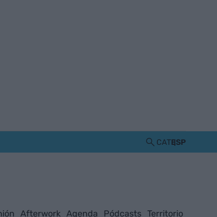
CAT
ESP
nión
Afterwork
Agenda
Pódcasts
Territorio