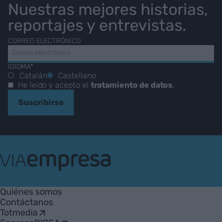
Nuestras mejores historias,
reportajes y entrevistas.
CORREO ELECTRÓNICO
IDIOMA*
Catalán
Castellano
He leído y acepto el
tratamiento de datos
.
Suscribirse
VIA
Empresa
Quiénes somos
Contáctanos
Totmedia