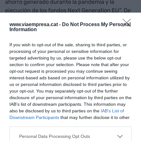
ahorro generado durante la pandemia y la
ejecución de los fondos Next Generation EU". De
este modo, a pesar de que el crecimiento
www.viaempresa.cat -
Do Not Process My Personal
esperado para el 2022 recule y se quede una
Information
décima por debajo de la media delEstado español,
el 2023 el banco proyecta una recuperación
If you wish to opt-out of the sale, sharing to third parties, or
processing of your personal or sensitive information for
económica de un 3,5 %, por encima del conjunto
targeted advertising by us, please use the below opt-out
de España.
section to confirm your selection. Please note that after your
opt-out request is processed you may continue seeing
interest-based ads based on personal information utilized by
Añadir
VIA Empresa
como fuente preferida
us or personal information disclosed to third parties prior to
de Google de forma gratuita
your opt-out. You may separately opt-out of the further
Mantente informado con las últimas noticias de
disclosure of your personal information by third parties on the
actualidad
IAB’s list of downstream participants. This information may
ACTIVAR AHORA
also be disclosed by us to third parties on the
IAB’s List of
Downstream Participants
that may further disclose it to other
third parties.
Personal Data Processing Opt Outs