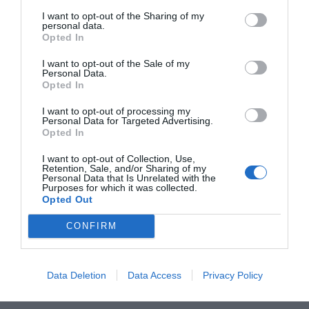
I want to opt-out of the Sharing of my
personal data.
Opted In
I want to opt-out of the Sale of my
RELACIONADAS
Personal Data.
Opted In
I want to opt-out of processing my
Personal Data for Targeted Advertising.
Opted In
I want to opt-out of Collection, Use,
Retention, Sale, and/or Sharing of my
Personal Data that Is Unrelated with the
Purposes for which it was collected.
Opted Out
El PIB de la
El crecimiento del
El PIB per cá
CONFIRM
eurozona crece un
PIB español se
Catalunya ca
0,3%, a pesar del
sitúa en un 0,3%
primera vez 
impacto de la
debajo de la
Data Deletion
Data Access
Privacy Policy
guerra de Ucrania
europea