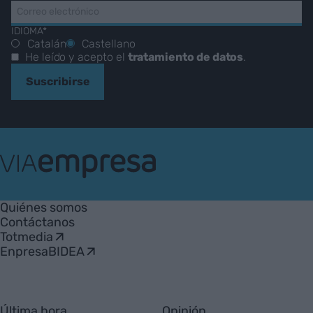
IDIOMA*
Catalán
Castellano
He leído y acepto el
tratamiento de datos
.
Suscribirse
VIA
Empresa
Quiénes somos
Contáctanos
Totmedia
EnpresaBIDEA
Última hora
Opinión