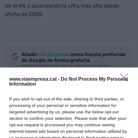
en el 4% y alcanzando la cifra más alta desde
otoño de 2008.
.
Añadir
VIA Empresa
como fuente preferida
de Google de forma gratuita
Mantente informado con las últimas noticias de
actualidad
ACTIVAR AHORA
www.viaempresa.cat -
Do Not Process My Personal
Information
If you wish to opt-out of the sale, sharing to third parties, or
processing of your personal or sensitive information for
targeted advertising by us, please use the below opt-out
section to confirm your selection. Please note that after your
opt-out request is processed you may continue seeing
interest-based ads based on personal information utilized by
us or personal information disclosed to third parties prior to