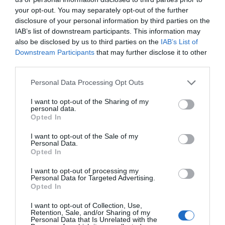
RELACIONADAS
your opt-out. You may separately opt-out of the further
disclosure of your personal information by third parties on the
IAB’s list of downstream participants. This information may
also be disclosed by us to third parties on the
IAB’s List of
Downstream Participants
that may further disclose it to other
third parties.
Personal Data Processing Opt Outs
I want to opt-out of the Sharing of my
El BCE sube el tipo
La expectativa de
El BCE aume
personal data.
Opted In
de interés, el más
inflación aumenta
más de un p
alto desde 2009
entre los
sus previsio
I want to opt-out of the Sale of my
Personal Data.
consumidores,
inflación
Opted In
según el BCE
I want to opt-out of processing my
Personal Data for Targeted Advertising.
Opted In
I want to opt-out of Collection, Use,
Retention, Sale, and/or Sharing of my
Personal Data that Is Unrelated with the