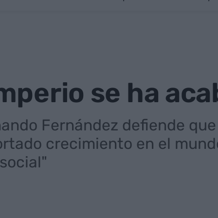
 imperio se ha ac
nando Fernández defiende que
tado crecimiento en el mundo
social"