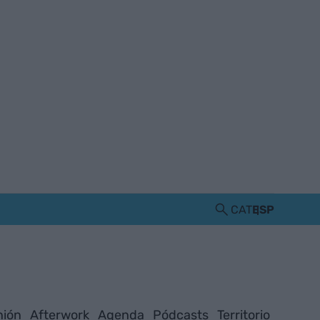
CAT
ESP
nión
Afterwork
Agenda
Pódcasts
Territorio