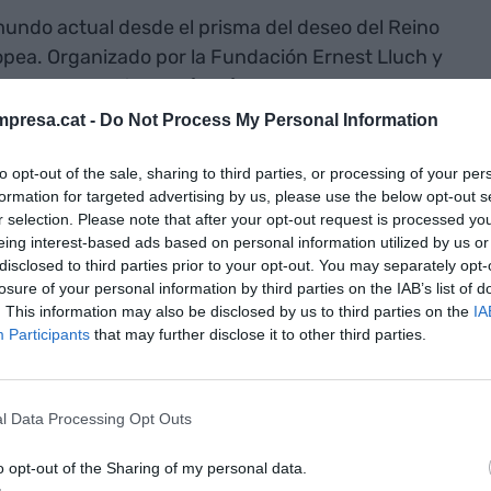
mundo actual desde el prisma del deseo del Reino
pea. Organizado por la Fundación Ernest Lluch y
gaciones económicas (IVIE) el debate se titula
Del
t: fundamentos económicos e impactos en la
presa.cat -
Do Not Process My Personal Information
 personas en la Fundación Bancaja de Valencia
lla, exdirectora de la Oficina del Alto
to opt-out of the sale, sharing to third parties, or processing of your per
formation for targeted advertising by us, please use the below opt-out s
a pobreza infantil, es profesora en la Universidad
r selection. Please note that after your opt-out request is processed y
onal, profesor de Economía y finanzas de la IE
eing interest-based ads based on personal information utilized by us or
disclosed to third parties prior to your opt-out. You may separately opt-
losure of your personal information by third parties on the IAB’s list of
. This information may also be disclosed by us to third parties on the
IA
gustaría
Participants
that may further disclose it to other third parties.
 argumento
 es la
l Data Processing Opt Outs
o opt-out of the Sharing of my personal data.