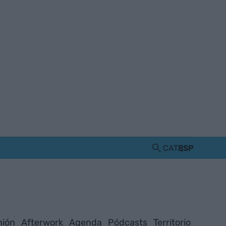
CAT
ESP
nión
Afterwork
Agenda
Pódcasts
Territorio