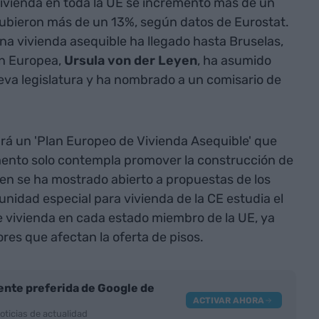
vivienda en toda la UE se incrementó más de un
subieron más de un 13%, según datos de Eurostat.
una vivienda asequible ha llegado hasta Bruselas,
ón Europea,
Ursula von der Leyen
, ha asumido
ueva legislatura y ha nombrado a un comisario de
á un 'Plan Europeo de Vivienda Asequible' que
ento solo contempla promover la construcción de
en se ha mostrado abierto a propuestas de los
nidad especial para vivienda de la CE estudia el
de vivienda en cada estado miembro de la UE, ya
res que afectan la oferta de pisos.
nte preferida de Google de
ACTIVAR AHORA
oticias de actualidad