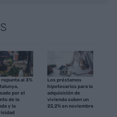
AS
C repunta al 3%
Los préstamos
talunya,
hipotecarios para la
sado por el
adquisición de
to de la
vivienda suben un
nda y la
22,2% en noviembre
ricidad