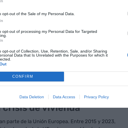
In
o opt-out of the Sale of my Personal Data.
las para
In
 vivienda es
to opt-out of processing my Personal Data for Targeted
ing.
miento
In
o opt-out of Collection, Use, Retention, Sale, and/or Sharing
ersonal Data that Is Unrelated with the Purposes for which it
o comunitario cuenta con un comisario a cargo de
lected.
Out
al. Durante la comparecencia de este jueves, tanto
 del comité de Industria han destinado gran
CONFIRM
política energética. De hecho, Jørgensen solo ha
ducción inicial.
Data Deletion
Data Access
Privacy Policy
 crisis de vivienda
gran parte de la Unión Europea. Entre 2015 y 2023,