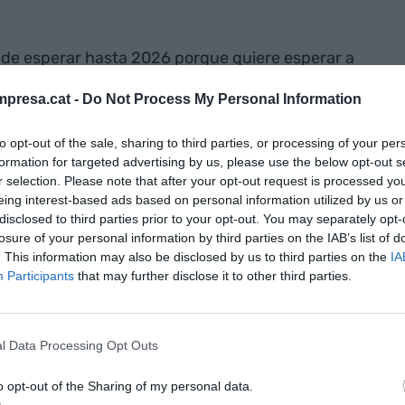
ón de esperar hasta 2026 porque quiere esperar a
 Eurocámara para abordar la crisis de vivienda. De
presa.cat -
Do Not Process My Personal Information
gurado que adoptarán algunas decisiones ya este
n las que ya están trabajando. A parte de los
to opt-out of the sale, sharing to third parties, or processing of your per
 en contacto con la vicepresidenta de la CE para la
formation for targeted advertising by us, please use the below opt-out s
petitiva,
Teresa Ribera
, para flexibilizar las reglas
r selection. Please note that after your opt-out request is processed y
eing interest-based ads based on personal information utilized by us or
 que los estados puedan financiar la construcción
disclosed to third parties prior to your opt-out. You may separately opt-
jando con el Banco Europeo de Inversiones
losure of your personal information by third parties on the IAB’s list of
crear una "plataforma europea de inversión" en
. This information may also be disclosed by us to third parties on the
IA
Participants
that may further disclose it to other third parties.
a abordar la crisis de vivienda es facilitar el
l Data Processing Opt Outs
 se plantea poner sobre la mesa cambios
s estados miembros de la UE tienen las
o opt-out of the Sharing of my personal data.