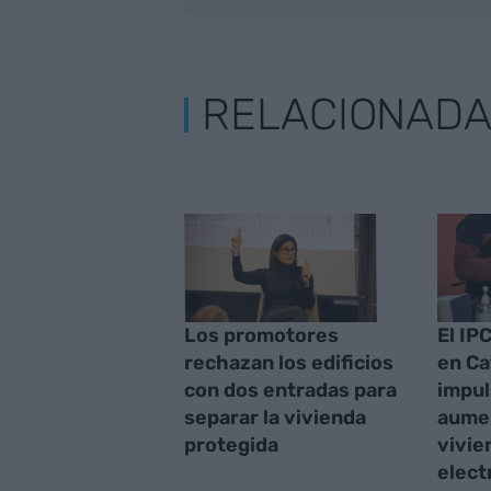
RELACIONAD
Los promotores
El IP
rechazan los edificios
en Ca
con dos entradas para
impul
separar la vivienda
aumen
protegida
vivie
elect