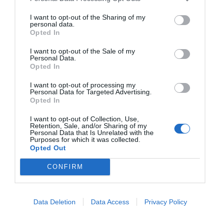
I want to opt-out of the Sharing of my
personal data.
Opted In
RELACIONADAS
I want to opt-out of the Sale of my
Personal Data.
Opted In
I want to opt-out of processing my
Personal Data for Targeted Advertising.
Opted In
I want to opt-out of Collection, Use,
Retention, Sale, and/or Sharing of my
Personal Data that Is Unrelated with the
El gobierno español
El precio del
Los propieta
Purposes for which it was collected.
Opted Out
aprueba 25,4
alquiler en zonas
celebran el a
millones para
tensionadas baja un
la regulación
CONFIRM
construir vivienda
5% entre abril y
alquiler de
de alquiler
junio en Catalunya
temporada: "
asequible en
despropósit
Data Deletion
Data Access
Privacy Policy
Barcelona