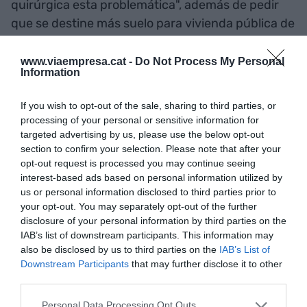
quirúrgica esta problemática", además de pedir
que se destine más suelo para vivienda pública de
alquiler y de avanzar en los incrementos de renta.
"Las medidas de carácter generalista como la
www.viaempresa.cat -
Do Not Process My Personal
Information
bajada de IVA suponen fuertes cargas para el
Estado sin acabar de favorecer a quienes más lo
If you wish to opt-out of the sale, sharing to third parties, or
necesitan", apuntan.
processing of your personal or sensitive information for
targeted advertising by us, please use the below opt-out
section to confirm your selection. Please note that after your
opt-out request is processed you may continue seeing
Añadir
VIA Empresa
como fuente preferida
de Google de forma gratuita
interest-based ads based on personal information utilized by
Mantente informado con las últimas noticias de
us or personal information disclosed to third parties prior to
actualidad
your opt-out. You may separately opt-out of the further
ACTIVAR AHORA
disclosure of your personal information by third parties on the
IAB’s list of downstream participants. This information may
also be disclosed by us to third parties on the
IAB’s List of
Downstream Participants
that may further disclose it to other
third parties.
Personal Data Processing Opt Outs