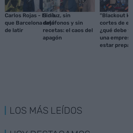
Carlos Rojas - El día
Sin luz, sin
"Blackout ki
que Barcelona dejó
datáfonos y sin
cortes de en
de latir
recetas: el caos del
¿qué debe t
apagón
una empresa
estar prepa
LOS MÁS LEÍDOS