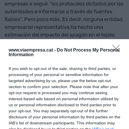
empresas a seguir "los protocolos dictados por las
autoridades e informarse a través de fuentes
fiables". Pero poco más. Es decir, ninguna entidad
empresarial representativa ha hecho una
estimación del impacto del apagón en el tejido
empresarial.
www.viaempresa.cat -
Do Not Process My Personal
Information
Ninguna entidad
If you wish to opt-out of the sale, sharing to third parties, or
empresarial representativa
processing of your personal or sensitive information for
ha hecho una estimación
targeted advertising by us, please use the below opt-out
section to confirm your selection. Please note that after your
del impacto del apagón en el
opt-out request is processed you may continue seeing
interest-based ads based on personal information utilized by
tejido empresarial
us or personal information disclosed to third parties prior to
your opt-out. You may separately opt-out of the further
disclosure of your personal information by third parties on the
Ahora bien, empresa a empresa y caso a caso,
IAB’s list of downstream participants. This information may
podemos saber que el impacto en el tejido
also be disclosed by us to third parties on the
IAB’s List of