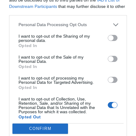
Downstream Participants
that may further disclose it to other
empresarial ha sido asimétrico en función de tres
third parties.
principales variables: la dimensión de la empresa
-las grandes compañías han dispuesto de
Personal Data Processing Opt Outs
generadores eléctricos-, los sectores de actividad
I want to opt-out of the Sharing of my
(la banca, por ejemplo, ha salvaguardado los
personal data.
Opted In
sistemas de pago) y el grado de necesidad de
consumo eléctrico. De hecho, las industrias del
I want to opt-out of the Sale of my
Personal Data.
sector de la automoción y la metalurgia han sido
Opted In
de las más afectadas, con casos como el de Seat y
I want to opt-out of processing my
Ebro que han parado la producción en sus plantas
Personal Data for Targeted Advertising.
Opted In
en Martorell y la Zona Franca de Barcelona
respectivamente.
I want to opt-out of Collection, Use,
Retention, Sale, and/or Sharing of my
Personal Data that Is Unrelated with the
Purposes for which it was collected.
El comercio local ha sido uno de los sectores más
Opted Out
afectados ante el caos del apagón,
con tiendas a
CONFIRM
oscuras, datáfonos fuera de servicio y clientes