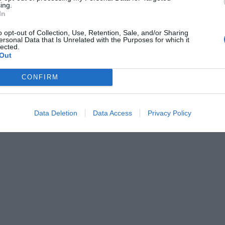
ing.
In
o opt-out of Collection, Use, Retention, Sale, and/or Sharing
ersonal Data that Is Unrelated with the Purposes for which it
nte preferida de Google de
lected.
ACTIVAR AHORA
Out
oticias de actualidad
CONFIRM
AS
Data Deletion
Data Access
Privacy Policy