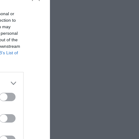
sonal or
ection to
ou may
 personal
out of the
 downstream
B’s List of