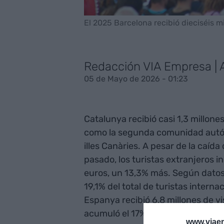
El 2025 Barcelona recibió dieciséis mi
Redacción VIA Empresa |
05 de Mayo de 2026 - 01:23
Catalunya recibió casi 1,3 millone
como la segunda comunidad autóno
illes Canàries. A pesar de la caíd
pasado, los turistas extranjeros 
euros, un 13,3% más. Según datos 
19,1% del total de turistas intern
Espanya recibió 6,8 millones de vis
acumuló el 17% del total estatal,
www.viaem