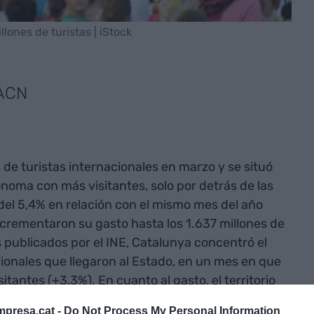
llones de turistas | iStock
 ACN
s de turistas internacionales en marzo y se situó
ma con más visitantes, solo por detrás de las
a del 5,4% en relación con el mismo mes del año
incrementaron su gasto hasta los 1.637 millones de
publicados por el INE, Catalunya concentró el
acionales que llegaron al Estado, en un mes en que
itantes (+3,3%). En cuanto al gasto, el territorio
 también en segunda posición.
presa.cat -
Do Not Process My Personal Information