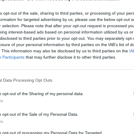
 el 19,1% del
to opt-out of the sale, sharing to third parties, or processing of your per
formation for targeted advertising by us, please use the below opt-out s
ternacionales
r selection. Please note that after your opt-out request is processed y
eing interest-based ads based on personal information utilized by us or
ado
disclosed to third parties prior to your opt-out. You may separately opt-
losure of your personal information by third parties on the IAB’s list of
. This information may also be disclosed by us to third parties on the
IA
ista internacional se gastó de media 1.261 euros
Participants
that may further disclose it to other third parties.
 que hace un año, mientras que el gasto diario se
l Data Processing Opt Outs
el gasto total alcanzó los 9.606 millones de euros,
o opt-out of the Sharing of my personal data.
In
re, España superó los 17,5 millones de turistas
o opt-out of the Sale of my Personal Data.
In
to del 2,5% respecto al mismo período del año
ién avanzó un 6,3%, con más de 25.000 millones de
to opt-out of processing my Personal Data for Targeted