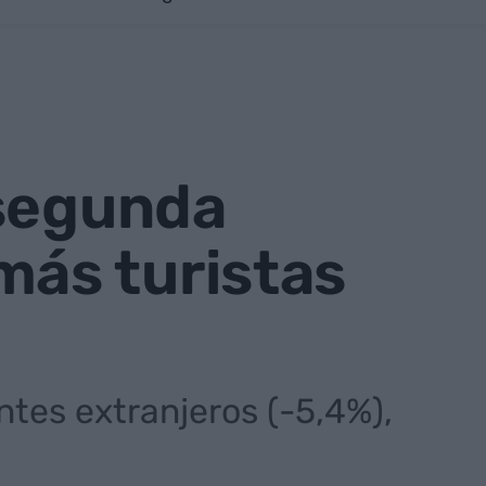
 segunda
ás turistas
antes extranjeros (-5,4%),