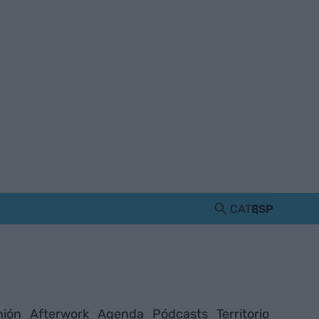
CAT
ESP
nión
Afterwork
Agenda
Pódcasts
Territorio