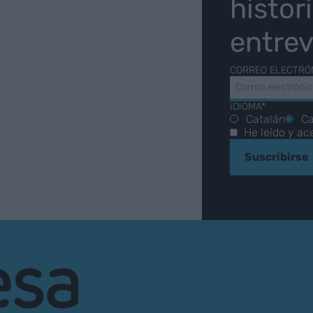
histor
entrev
CORREO ELECTRÓ
IDIOMA*
Catalán
Ca
He leído y ac
Suscribirse