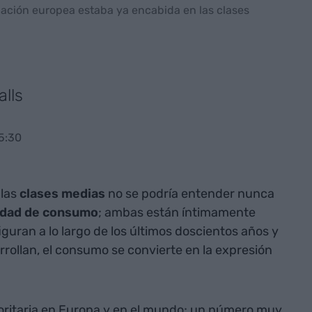
blación europea estaba ya encabida en las clases
lls
5:30
 las
clases
medias
no se podría entender nunca
edad
de
consumo
; ambas están íntimamente
guran a lo largo de los últimos doscientos años y
rollan, el consumo se convierte en la expresión
yoritaria en Europa y en el mundo; un número muy