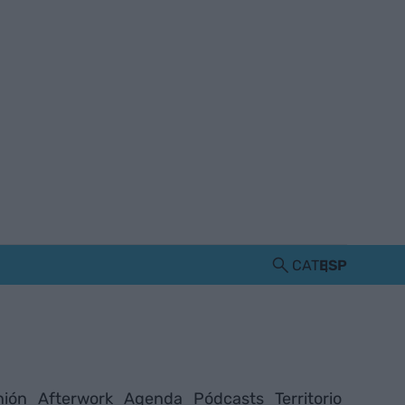
CAT
ESP
nión
Afterwork
Agenda
Pódcasts
Territorio