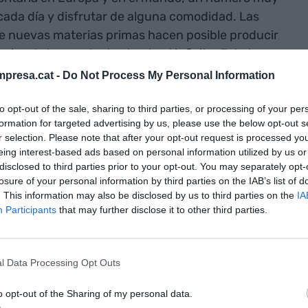
ada día y disfrutar de alguna comodidad. Las
de nuevas materias primas hacen posible producir
ias de los productos hasta el infinito. Esto ha
de empresas que necesitan trabajadores, técnicos
presa.cat -
Do Not Process My Personal Information
ales mensualmente reciben una paga. Esta les
ad de vida, que otorgan autonomía para decidir
to opt-out of the sale, sharing to third parties, or processing of your per
formation for targeted advertising by us, please use the below opt-out s
 unos ingresos circunstanciales y pobrísimos
r selection. Please note that after your opt-out request is processed y
l hemos pasado a un volumen de gasto considerable
eing interest-based ads based on personal information utilized by us or
pa, salud, educación, mobiliario, movilidad,
disclosed to third parties prior to your opt-out. You may separately opt-
losure of your personal information by third parties on the IAB’s list of
sta el punto de que estos presupuestos familiares
. This information may also be disclosed by us to third parties on the
IA
s, una tasa media de ahorro en España que crece
Participants
that may further disclose it to other third parties.
son los motores.
 mayoría de la
l Data Processing Opt Outs
estaba ya
o opt-out of the Sharing of my personal data.