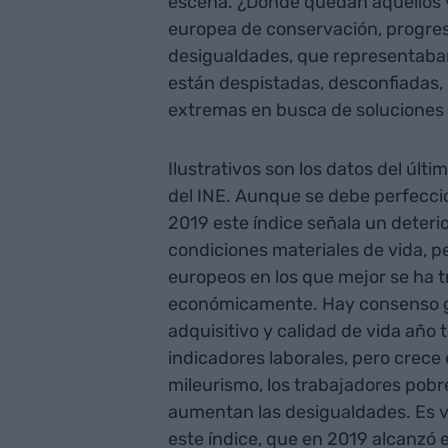
escena. ¿Dónde quedan aquellos v
europea de conservación, progres
desigualdades, que representaban
están despistadas, desconfiadas,
extremas en busca de soluciones 
Ilustrativos son los datos del últi
del INE. Aunque se debe perfeccio
2019 este índice señala un deterio
condiciones materiales de vida, p
europeos en los que mejor se ha tr
económicamente. Hay consenso ge
adquisitivo y calidad de vida año 
indicadores laborales, pero crece
mileurismo, los trabajadores pobres
aumentan las desigualdades. Es v
este índice, que en 2019 alcanzó