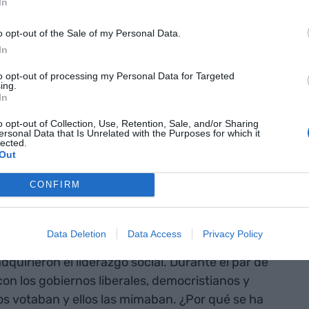
In
clases medias
o opt-out of the Sale of my Personal Data.
In
a población europea estaba ya encuadrada en las
nos países formaba parte de ella. El salto a esta
to opt-out of processing my Personal Data for Targeted
ing.
nsión económica de posguerra y la mejora
In
ad, inigualables hasta entonces. Ahora bien, hay
o opt-out of Collection, Use, Retention, Sale, and/or Sharing
so extraordinario en la creación de servicios por
ersonal Data that Is Unrelated with the Purposes for which it
lected.
os a cambio de impuestos significaron una segunda
Out
mensual: seguridad social y educación gratuitas,
ecio, entre otros.
CONFIRM
Data Deletion
Data Access
Privacy Policy
dquirieron el liderazgo social. Durante el par de
 con los gobiernos liberales, democristianos y
los votaban y ellos las mimaban. ¿Por qué se ha