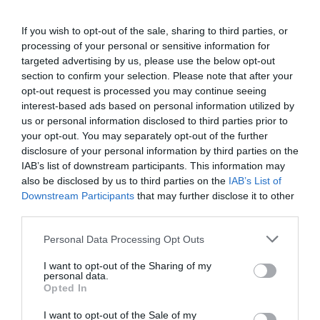
quien atribuye el auge de los campings a la
If you wish to opt-out of the sale, sharing to third parties, or
necesidad del turista de explorar opciones que
processing of your personal or sensitive information for
hasta el momento no había contemplado.
targeted advertising by us, please use the below opt-out
section to confirm your selection. Please note that after your
opt-out request is processed you may continue seeing
Para aprovechar esta querencia, la entidad ha
interest-based ads based on personal information utilized by
puesto en marcha la primera
guía de campings
us or personal information disclosed to third parties prior to
por experiencias
. "A la gente nos gusta cercar y
your opt-out. You may separately opt-out of the further
probar cosas nuevas, por eso hemos identificado
disclosure of your personal information by third parties on the
IAB’s list of downstream participants. This information may
el que diferencia cada espacio, que no es más que
also be disclosed by us to third parties on the
IAB’s List of
la especialización", resume Gotanegra. El objetivo
Downstream Participants
that may further disclose it to other
es convertir este producto en una herramienta de
third parties.
promoción y dar
a conocer perspectivas que
Personal Data Processing Opt Outs
van "más allá de la tienda y que incluyen
bungalous, ocio, animación o deporte"
. "Un
I want to opt-out of the Sharing of my
personal data.
camping pequeño tiene mucho más volumen de
Opted In
clientes que un hotel grande y se puede permitir
I want to opt-out of the Sale of my