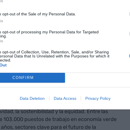
asada en dos pilares: la sostenibilidad y la
In
ollboni ha hecho un repaso de los seis primeros
o opt-out of the Sale of my Personal Data.
 el acuerdo de socialistas y comunes- y ha
In
os que, ha dicho, hace falta "un gran pacto
to opt-out of processing my Personal Data for Targeted
ing.
In
bile y el MWC
o opt-out of Collection, Use, Retention, Sale, and/or Sharing
ersonal Data that Is Unrelated with the Purposes for which it
lona"
lected.
Out
CONFIRM
uoso"
 que se basa en 10 prioridades y se desarrolla con
Data Deletion
Data Access
Privacy Policy
rvir para consolidar la ciudad a través "del
vidad, la sostenibilidad y la equidad. Entre las
 de 103.000 puestos de trabajo en economía verde
 años, sectores clave para el futuro de la