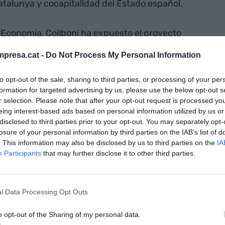
talunya y cocapitalidad del Estado español.
'Economia, Collboni ha expuesto el proyecto
cer de la ciudad no sólo una capital política sino
presa.cat -
Do Not Process My Personal Information
sa va ligada a la otra" y ha aprovechado la
ria, Comercio y Turismo,
Reyes Maroto
, para pedir
to opt-out of the sale, sharing to third parties, or processing of your per
 implique en esta tarea. La ministra, que ha sido
formation for targeted advertising by us, please use the below opt-out s
ión de Collboni ante los casi 300 asistentes al
r selection. Please note that after your opt-out request is processed y
eing interest-based ads based on personal information utilized by us or
 papel de la feria de tecnología móvil, al
disclosed to third parties prior to your opt-out. You may separately opt-
obile y el MWC es, sin duda, Barcelona", y ha hecho
losure of your personal information by third parties on the IAB’s list of
gas" en vez de actuar con "falta de propuestas y
. This information may also be disclosed by us to third parties on the
IA
Participants
that may further disclose it to other third parties.
 declaraciones se producen después de que la
la Comunidad de Madrid,
Isabel Díaz Ayuso
,
 para trasladar a la capital del Estado el Mobile.
l Data Processing Opt Outs
a hablado de la nueva agenda económica de
o opt-out of the Sharing of my personal data.