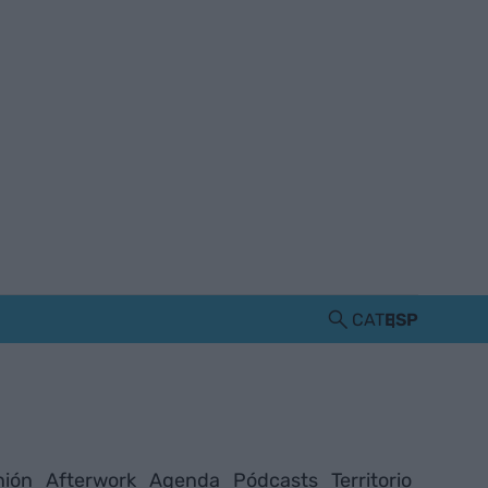
CAT
ESP
nión
Afterwork
Agenda
Pódcasts
Territorio