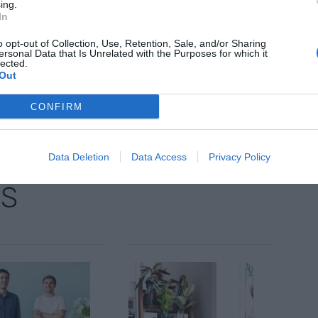
do la plataforma adecuada para ello, optimizando
ing.
In
y permitiendo que se puedan comprar flores y
de un mismo lugar".
o opt-out of Collection, Use, Retention, Sale, and/or Sharing
ersonal Data that Is Unrelated with the Purposes for which it
lected.
Out
nte preferida de Google de
ACTIVAR AHORA
CONFIRM
oticias de actualidad
Data Deletion
Data Access
Privacy Policy
AS