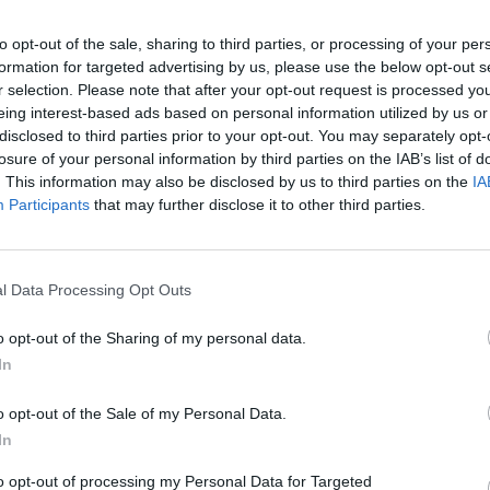
e continuará operando como organización
 fundadores en la dirección de la compañía, así
to opt-out of the sale, sharing to third parties, or processing of your per
formation for targeted advertising by us, please use the below opt-out s
ompañía ha admitido que hace tiempo que "siguen
r selection. Please note that after your opt-out request is processed y
según
Andrés Cester
, cofundador de Colvin. Como
eing interest-based ads based on personal information utilized by us or
Sergi Bastardas
, la otro cofundador, destaca "la
disclosed to third parties prior to your opt-out. You may separately opt-
r Marguerite y su visión sobre la disrupción de
losure of your personal information by third parties on the IAB’s list of
. This information may also be disclosed by us to third parties on the
IA
ndo e impulsando el tejido de agricultores locales".
Participants
that may further disclose it to other third parties.
udado a acelerar la penetración del comercio en
l consumo de flores y plantas. La compañía asegura
l Data Processing Opt Outs
ilizar la demanda de clientes. Actualmente, Colvin
o opt-out of the Sharing of my personal data.
 y espera conseguir las 300 personas en los
In
o opt-out of the Sale of my Personal Data.
rguerite,
Benjamin Perot
y
Ludovic Mareau
,
In
a de flores y plantas necesita digitalizarse y estar
to opt-out of processing my Personal Data for Targeted