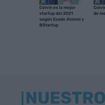
Colvin es la mejor
Colvi
startup del 2021
de las
según Esade Alumni y
BStartup
NUESTR