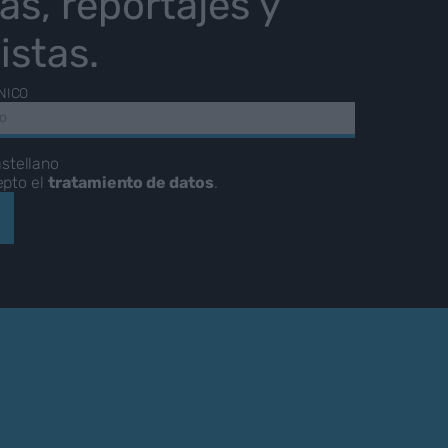
ias, reportajes y
istas.
NICO
stellano
epto el
tratamiento de datos
.