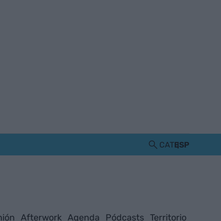
CAT
ESP
nión
Afterwork
Agenda
Pódcasts
Territorio