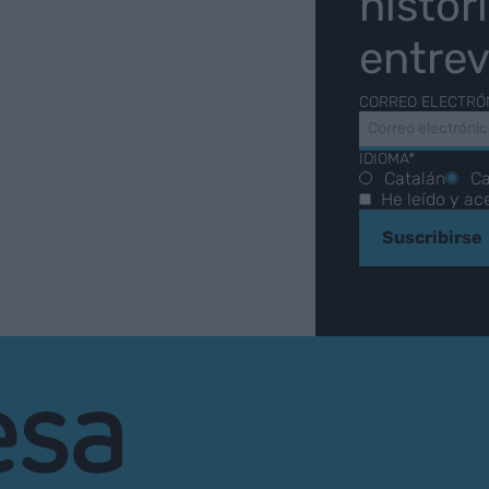
histor
entrev
CORREO ELECTRÓ
IDIOMA*
Catalán
Ca
He leído y ac
Suscribirse