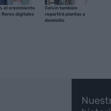
n, el crecimiento
Colvin también
 flores digitales
repartirá plantas a
domicilio
O
Nuest