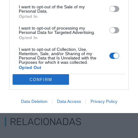
desinversión en Rodalies como "una arma contra
I want to opt-out of the Sale of my
Catalunya".
Personal Data.
Opted In
I want to opt-out of processing my
Añadir
VIA Empresa
como fuente preferida
Personal Data for Targeted Advertising.
de Google de forma gratuita
Opted In
Mantente informado con las últimas noticias de
actualidad
I want to opt-out of Collection, Use,
ACTIVAR AHORA
Retention, Sale, and/or Sharing of my
Personal Data that Is Unrelated with the
Purposes for which it was collected.
Opted Out
CONFIRM
Data Deletion
Data Access
Privacy Policy
RELACIONADAS