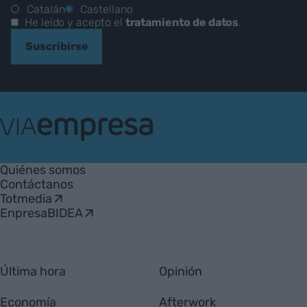
Catalán
Castellano
He leído y acepto el
tratamiento de datos
.
Suscribirse
VIA
Empresa
Quiénes somos
Contáctanos
Totmedia
EnpresaBIDEA
Última hora
Opinión
Economía
Afterwork