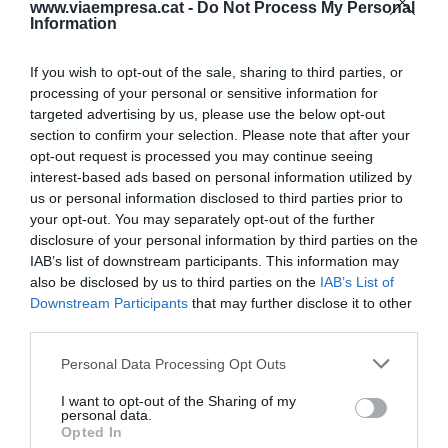
www.viaempresa.cat -
Do Not Process My Personal
defendido que el traspaso integral del servicio a la
Information
Generalitat es una "hito histórico" y la "la única
salida viable" para solucionar la situación.
If you wish to opt-out of the sale, sharing to third parties, or
processing of your personal or sensitive information for
targeted advertising by us, please use the below opt-out
Desde Junts, formación que ha presentado
section to confirm your selection. Please note that after your
algunas enmiendas a la propuesta de ERC, el
opt-out request is processed you may continue seeing
interest-based ads based on personal information utilized by
diputado
Isidre Gavin
ha denunciado que los
us or personal information disclosed to third parties prior to
catalanes llevan años sufriendo incidencias
your opt-out. You may separately opt-out of the further
diarias en Rodalies y planteando propuestas de
disclosure of your personal information by third parties on the
mejora del servicio. Por otro lado, ha hecho
IAB’s list of downstream participants. This information may
also be disclosed by us to third parties on the
IAB’s List of
constar que comparten buena parte de los
Downstream Participants
that may further disclose it to other
planteamientos de los republicanos, menos el
third parties.
acuerdo sobre el traspaso. "Renfe es parte del
Personal Data Processing Opt Outs
problema", ha resumido. Por parte del PSOE, el
diputado
Ferran Verdejo
ha acusado al PP de
I want to opt-out of the Sharing of my
personal data.
tener "memoria selectiva" y de haber utilizado la
Opted In