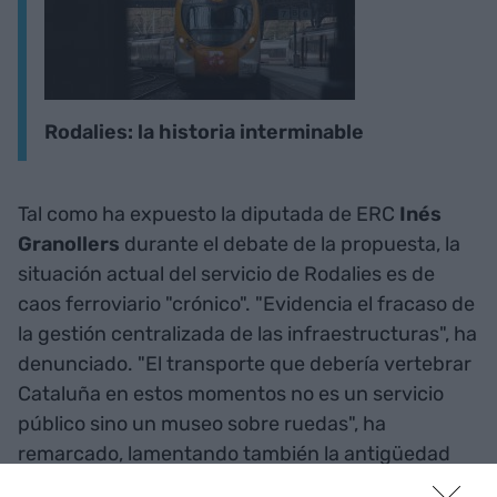
Rodalies: la historia interminable
Tal como ha expuesto la diputada de ERC
Inés
Granollers
durante el debate de la propuesta, la
situación actual del servicio de Rodalies es de
caos ferroviario "crónico". "Evidencia el fracaso de
la gestión centralizada de las infraestructuras", ha
denunciado. "El transporte que debería vertebrar
Cataluña en estos momentos no es un servicio
público sino un museo sobre ruedas", ha
remarcado, lamentando también la antigüedad
del parque móvil de Rodalies. Finalmente, ha