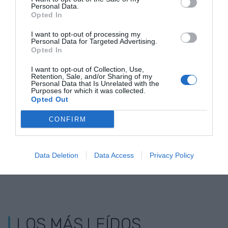
Personal Data.
Opted In
I want to opt-out of processing my
Personal Data for Targeted Advertising.
Opted In
I want to opt-out of Collection, Use,
Retention, Sale, and/or Sharing of my
Personal Data that Is Unrelated with the
Purposes for which it was collected.
El Consejo General de Economistas calcula un
Opted Out
crecimiento de la economía española del 2,4%
CONFIRM
Data Deletion
Data Access
Privacy Policy
LOS MÁS LEÍDOS