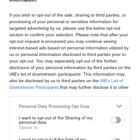
compensar la inflación, el incremento del coste de
la deuda cada vez más elevado y el déficit
If you wish to opt-out of the sale, sharing to third parties, or
acumulado de la Seguridad Social podrían hacer
processing of your personal or sensitive information for
que el objetivo de déficit se incumpliese.
targeted advertising by us, please use the below opt-out
section to confirm your selection. Please note that after your
opt-out request is processed you may continue seeing
Añadir
VIA Empresa
como fuente preferida
interest-based ads based on personal information utilized by
de Google de forma gratuita
us or personal information disclosed to third parties prior to
Mantente informado con las últimas noticias de
your opt-out. You may separately opt-out of the further
actualidad
disclosure of your personal information by third parties on the
ACTIVAR AHORA
IAB’s list of downstream participants. This information may
also be disclosed by us to third parties on the
IAB’s List of
Downstream Participants
that may further disclose it to other
third parties.
Personal Data Processing Opt Outs
I want to opt-out of the Sharing of my
personal data.
Opted In
RELACIONADAS
I want to opt-out of the Sale of my