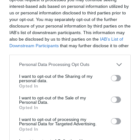
30% y un 40% de las empresas de la Anoia. "Como
interest-based ads based on personal information utilized by
us or personal information disclosed to third parties prior to
UEA, nuestro objetivo es que la actividad pueda
your opt-out. You may separately opt-out of the further
continuar", indican desde la asociación
disclosure of your personal information by third parties on the
empresarial.
IAB’s list of downstream participants. This information may
also be disclosed by us to third parties on the
IAB’s List of
Downstream Participants
that may further disclose it to other
Los empresarios de la Anoia
third parties.
reclaman establecer puntos
Personal Data Processing Opt Outs
de recogida de mercancías
I want to opt-out of the Sharing of my
personal data.
para paliar el paro de la
Opted In
actividad de las empresas
I want to opt-out of the Sale of my
Personal Data.
de la zona
Opted In
I want to opt-out of processing my
Personal Data for Targeted Advertising.
Una segunda solicitud que se ha hecho al Govern
Opted In
es la de dejar entrar y salir a los municipios a los