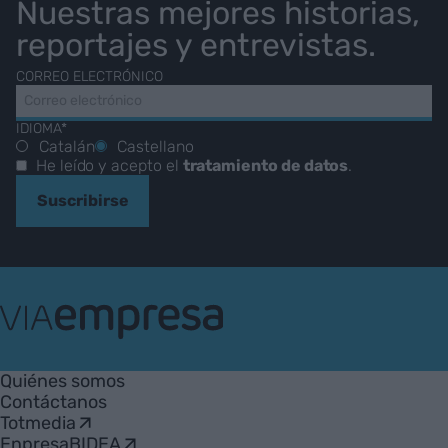
Nuestras mejores historias,
reportajes y entrevistas.
CORREO ELECTRÓNICO
IDIOMA*
Catalán
Castellano
He leído y acepto el
tratamiento de datos
.
Suscribirse
VIA
Empresa
Quiénes somos
Contáctanos
Totmedia
EnpresaBIDEA