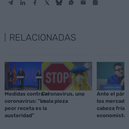
RELACIONADAS
Medidas contra el
Coronavirus, una
Ante el páni
coronavirus: "La
mala pieza
los mercados
peor receta es la
cabeza fría d
austeridad"
economista