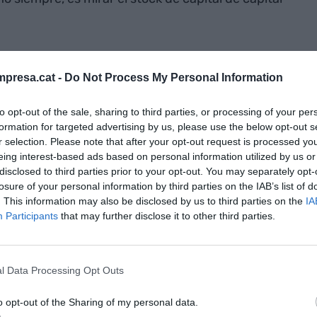
presa.cat -
Do Not Process My Personal Information
to opt-out of the sale, sharing to third parties, or processing of your per
ock Capital Aeroportuario
formation for targeted advertising by us, please use the below opt-out s
Infogram
r selection. Please note that after your opt-out request is processed y
eing interest-based ads based on personal information utilized by us or
disclosed to third parties prior to your opt-out. You may separately opt-
losure of your personal information by third parties on the IAB’s list of
ortuario se ha hecho fundamentalmente a través
. This information may also be disclosed by us to third parties on the
IA
re un déficit histórico de inversión en
Participants
that may further disclose it to other third parties.
oportuarias en particular, si se compara con el
bitual escuchar al PP y al PSOE argumentar que la
la creación de ocupación son los dos criterios
l Data Processing Opt Outs
structuras del Estado, pero mirando el gráfico se
o opt-out of the Sharing of my personal data.
on sólo palabras vacías de significado.