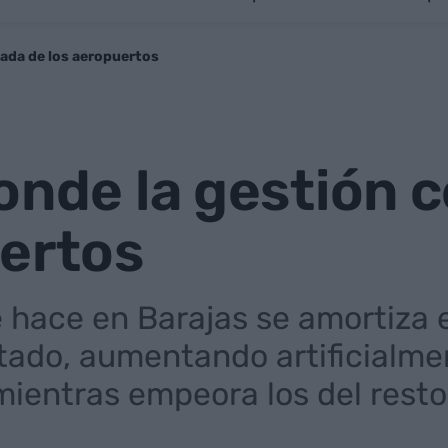
zada de los aeropuertos
onde la gestión c
uertos
e hace en Barajas se amortiza 
tado, aumentando artificialme
 mientras empeora los del resto