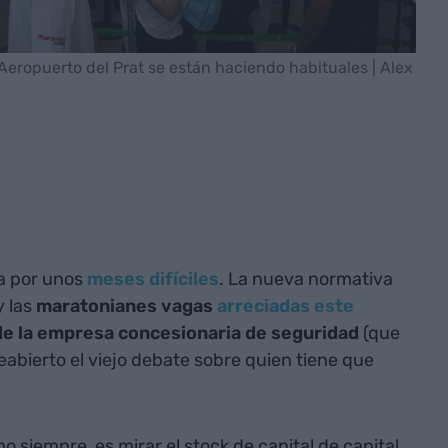
 Aeropuerto del Prat se están haciendo habituales | Alex
a por unos
meses difíciles
. La nueva normativa
y las
maratonianes vagas
arreciadas este
de la empresa concesionaria de seguridad
(que
eabierto el viejo debate sobre quien tiene que
 siempre, es mirar el stock de capital de capital