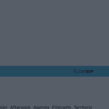
CAT
ESP
nión
Afterwork
Agenda
Pódcasts
Territorio