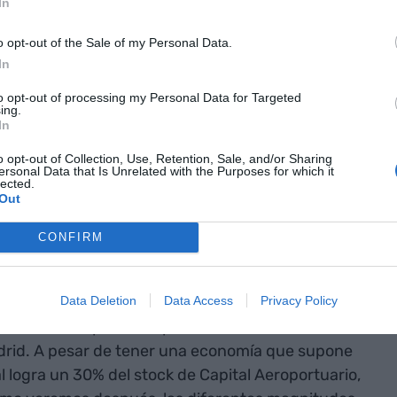
In
pública aeroportuaria ha ido fundamentalmente
o opt-out of the Sale of my Personal Data.
ción de inversión pública más grande del Estado. Es
In
k en la región más rica del Estado no obedece a
to opt-out of processing my Personal Data for Targeted
dos y todavía menos a criterios económicos.
ing.
In
o opt-out of Collection, Use, Retention, Sale, and/or Sharing
ersonal Data that Is Unrelated with the Purposes for which it
lected.
Out
capital aeroportuario sobre total
CONFIRM
Infogram
Data Deletion
Data Access
Privacy Policy
 stock de Capital Aeroportuario veremos como la
drid. A pesar de tener una economía que supone
al logra un 30% del stock de Capital Aeroportuario,