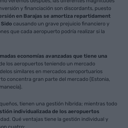
Cómo veremos después, las diferentes magnitudes
nversión y financiación son discordants, puesto
versión en Barajas se amortiza repartidament
 Sido
causando un grave prejuicio financiero y
es que cada aeropuerto podría realizar si la
llamadas economías avanzadas que tiene una
de los aeropuertos teniendo un mercado
delos similares en mercados aeroportuarios
o concentra gran parte del mercado (Estonia,
rmanecía).
queños, tienen una gestión híbrida; mientras todo
stión individualizada de los aeropuertos
d. Qué ventajas tiene la gestión individual y
son cuatro: