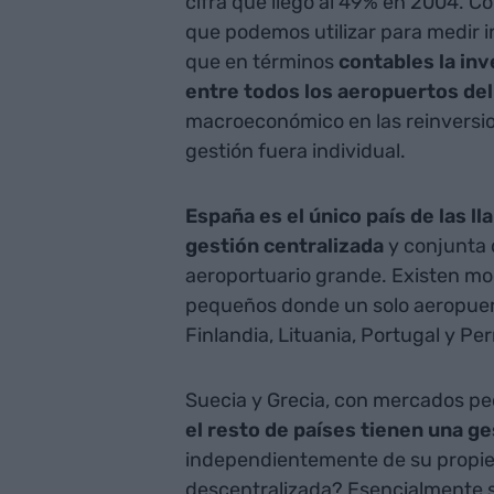
cifra que llegó al 49% en 2004. 
que podemos utilizar para medir i
que en términos
contables la in
entre todos los aeropuertos del
macroeconómico en las reinversion
gestión fuera individual.
España es el único país de las 
gestión centralizada
y conjunta 
aeroportuario grande. Existen mo
pequeños donde un solo aeropuert
Finlandia, Lituania, Portugal y Pe
Suecia y Grecia, con mercados pe
el resto de países tienen una ge
independientemente de su propieda
descentralizada? Esencialmente 