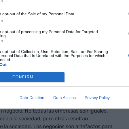
In
 parte de la
o opt-out of the Sale of my Personal Data.
país y se
In
s constantes
to opt-out of processing my Personal Data for Targeted
ing.
 de gobiernos,
In
y de
o opt-out of Collection, Use, Retention, Sale, and/or Sharing
ersonal Data that Is Unrelated with the Purposes for which it
n general
lected.
Out
CONFIRM
a empresa no ha dado la batalla cultural en la
o empresarial no ha cuajado. La empresa, como
dicado lo suficiente, y ha vivido en una encrucijada
Data Deletion
Data Access
Privacy Policy
icado lo suficiente que hay una diferencia
n negocio. No todas las empresas son iguales.
co a la sociedad, pero otras resultan
e la sociedad. Los negocios son artefactos para