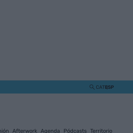
CAT
ESP
nión
Afterwork
Agenda
Pódcasts
Territorio