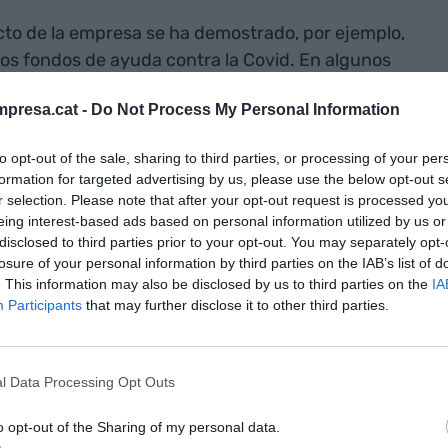
cto de la empresa se ha demostrado, por ejemplo,
los fondos de ayuda contra la Covid. En algunos
se de la ayuda. En otros, ha habido ayudas pero con
presa.cat -
Do Not Process My Personal Information
rciones que demuestran que el hecho empresarial
ndo en Catalunya o en España se procede a un
to opt-out of the sale, sharing to third parties, or processing of your per
pandemia, el volumen y la agilidad con que llegan
formation for targeted advertising by us, please use the below opt-out s
rencia de sensibilidad general respecto del hecho
r selection. Please note that after your opt-out request is processed y
ontrario, si se mira la historia del siglo XX, si algo
eing interest-based ads based on personal information utilized by us or
disclosed to third parties prior to your opt-out. You may separately opt-
ímenes que quisieron crear sistemas económicos
losure of your personal information by third parties on the IAB’s list of
mpresa no supieron crear riqueza y empobrecieron
. This information may also be disclosed by us to third parties on the
IA
dónde sale esta raíz de desconfianza hacia la
Participants
that may further disclose it to other third parties.
l Data Processing Opt Outs
cia las
arte
o opt-out of the Sharing of my personal data.