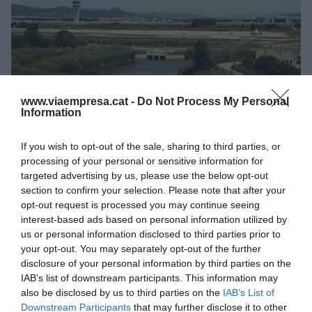
www.viaempresa.cat -
Do Not Process My Personal
Information
Pistas del aeropuerto del Prat vistas desde el mirador
de la Isla | ACN
If you wish to opt-out of the sale, sharing to third parties, or
“Debemos mejorar la conectividad
processing of your personal or sensitive information for
targeted advertising by us, please use the below opt-out
intercontinental”, destaca Moreno.
La ampliación
section to confirm your selection. Please note that after your
del Aeropuerto del Prat
es esencial para situar
opt-out request is processed you may continue seeing
Catalunya como un hub global de referencia. El
interest-based ads based on personal information utilized by
aumento de capacidad aérea potenciará el
us or personal information disclosed to third parties prior to
your opt-out. You may separately opt-out of the further
comercio internacional, la atracción de talento y la
disclosure of your personal information by third parties on the
captación de inversiones estratégicas.
IAB’s list of downstream participants. This information may
also be disclosed by us to third parties on the
IAB’s List of
Downstream Participants
that may further disclose it to other