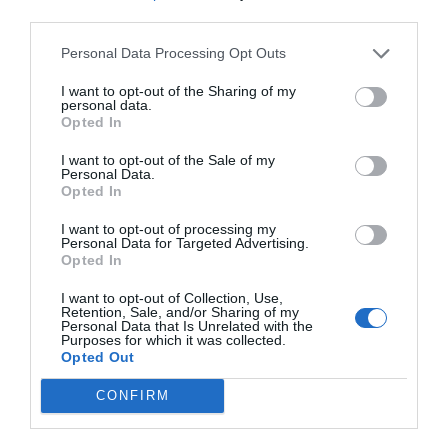
Con la ampliación del Prat
third parties.
se busca que Catalunya sea
Personal Data Processing Opt Outs
la puerta de entrada al sur
I want to opt-out of the Sharing of my
personal data.
de Europa
Opted In
I want to opt-out of the Sale of my
Personal Data.
Además, también se busca la mejora de
Opted In
relaciones comerciales y logísticas para conseguir
I want to opt-out of processing my
que Catalunya sea la puerta de entrada al sur de
Personal Data for Targeted Advertising.
Europa. Tampoco se debe olvidar la
importancia
Opted In
del
aeropuerto de Girona
y
Reus
. “Debemos
I want to opt-out of Collection, Use,
conseguir que desde los respectivos aeropuertos
Retention, Sale, and/or Sharing of my
Personal Data that Is Unrelated with the
de Girona y Reus se pueda estar conectado en
Purposes for which it was collected.
Opted Out
tan solo 40 minutos con la alta velocidad a
Barcelona, ya sea a Sants o a la Sagrera”, añade
CONFIRM
Moreno. “Queremos que gente de Lyon, Bilbao,