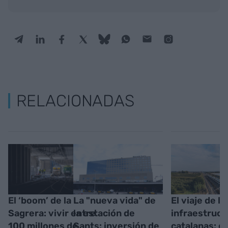
RELACIONADAS
El ‘boom’ de la
La "nueva vida" de
El viaje de la
Sagrera: vivir entre
la estación de
infraestruct
100 millones de
Sants: inversión de
catalanas: de