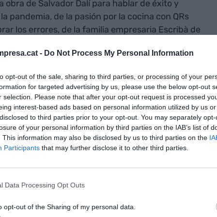
 obra de Salvador Dalí para hablar de éxito y
 la pandemia, de la pasión por la cocina con QRs
ar los errores, de la familia empresaria Escribà de
 de la administración, de los aprendizajes del
presa.cat -
Do Not Process My Personal Information
cocina catalana. Del oficio creativo de cocinar la
teles.
to opt-out of the sale, sharing to third parties, or processing of your per
formation for targeted advertising by us, please use the below opt-out s
 la crisis?
r selection. Please note that after your opt-out request is processed y
eing interest-based ads based on personal information utilized by us or
disclosed to third parties prior to your opt-out. You may separately opt-
ntenso. Hemos intentado adaptarnos y hemos
losure of your personal information by third parties on the IAB’s list of
. This information may also be disclosed by us to third parties on the
IA
. Lo mejor es adaptarse a todo y de hecho, hemos
Participants
that may further disclose it to other third parties.
a televisión verás un camaleón porque es un
l Data Processing Opt Outs
dentificado. La supervivencia va ligada con la
economía, al país... Antes de la pandemia, teníamos
o opt-out of the Sharing of my personal data.