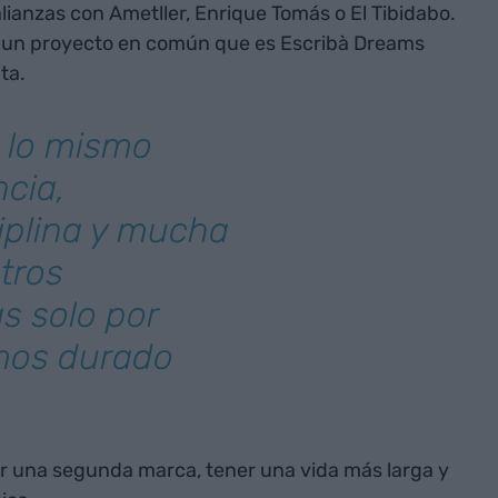
ianzas con Ametller, Enrique Tomás o El Tibidabo.
 un proyecto en común que es Escribà Dreams
ta.
s lo mismo
ncia,
iplina y mucha
otros
s solo por
amos durado
r una segunda marca, tener una vida más larga y