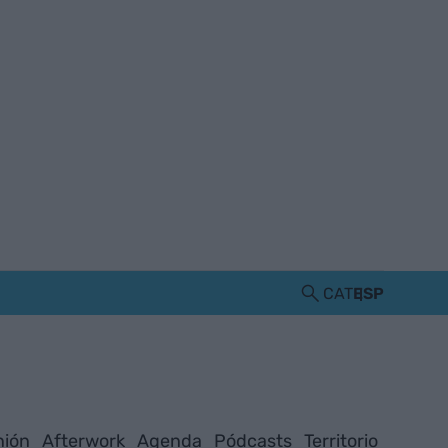
CAT
ESP
nión
Afterwork
Agenda
Pódcasts
Territorio