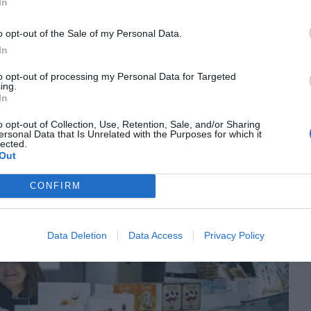
In
ue no falte de nada. Ahora somos 11 y si alguien
enes que estar más atento, más preparado, más
o opt-out of the Sale of my Personal Data.
ca como un equipo.
In
to opt-out of processing my Personal Data for Targeted
vigilar mucho más que antes. En un año y medio
ing.
In
 el primer impacto es que tienes un
puzzle
con
y clientes y este
puzzle
se va a tomar por el saco.
o opt-out of Collection, Use, Retention, Sale, and/or Sharing
ersonal Data that Is Unrelated with the Purposes for which it
os volviendo a montar pero nos sale una fotografía
lected.
Out
CONFIRM
Data Deletion
Data Access
Privacy Policy