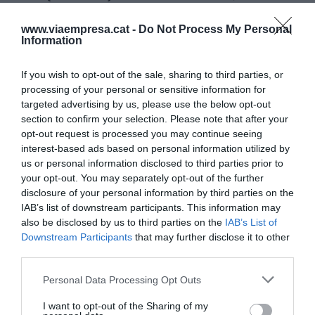
han valorado conjuntamente los tres campus de
www.viaempresa.cat -
Do Not Process My Personal
la escuela: el de Barcelona, el de Sant Cugat y el
Information
de Madrid; como con EADA, que en este caso
tiene los tres campus en Catalunya: dos
If you wish to opt-out of the sale, sharing to third parties, or
en Barcelona y uno en Collbató.
processing of your personal or sensitive information for
targeted advertising by us, please use the below opt-out
section to confirm your selection. Please note that after your
Catalunya, por lo tanto, logra un año más una
opt-out request is processed you may continue seeing
posición destacada y comparte podio
interest-based ads based on personal information utilized by
us or personal information disclosed to third parties prior to
internacional con Francia, Qatar, Estados Unidos,
your opt-out. You may separately opt-out of the further
Alemania, Suiza y Singapur, los países donde se
disclosure of your personal information by third parties on the
ubican las escuelas de negocio de las primeras
IAB’s list of downstream participants. This information may
also be disclosed by us to third parties on the
IAB’s List of
posiciones del ranking: HEC Pares (primera),
Downstream Participants
that may further disclose it to other
Insead (tercera) y London Business School
third parties.
(quinta).
Personal Data Processing Opt Outs
Esade, IESE y EADA han pasado con buena
I want to opt-out of the Sharing of my