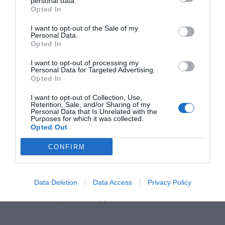
personal data.
calificación el examen del
Financial Times
, pero
Opted In
todavía está para ver qué posiciones obtendrán
I want to opt-out of the Sale of my
en el ranking que habitualmente
Forbes
publica
Personal Data.
Opted In
en junio. Si se repitieran los mismos resultados del
2022, de hecho, solo Esade conseguiría brillar en
I want to opt-out of processing my
Personal Data for Targeted Advertising.
ambos rankings.
Opted In
I want to opt-out of Collection, Use,
Retention, Sale, and/or Sharing of my
Añadir
VIA Empresa
como fuente preferida
Personal Data that Is Unrelated with the
Purposes for which it was collected.
de Google de forma gratuita
Opted Out
Mantente informado con las últimas noticias de
actualidad
ACTIVAR AHORA
CONFIRM
Data Deletion
Data Access
Privacy Policy