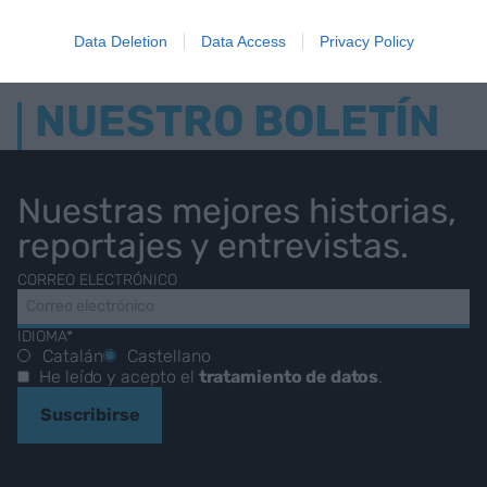
Data Deletion
Data Access
Privacy Policy
NUESTRO BOLETÍN
Nuestras mejores historias,
reportajes y entrevistas.
CORREO ELECTRÓNICO
IDIOMA*
Catalán
Castellano
He leído y acepto el
tratamiento de datos
.
Suscribirse