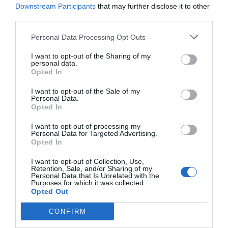
Downstream Participants
that may further disclose it to other
third parties.
Los países
La fabricación de coches se
Personal Data Processing Opt Outs
prioritarios de las
recupera gracias a las
exportaciones
exportaciones
I want to opt-out of the Sharing of my
personal data.
catalanas
Opted In
I want to opt-out of the Sale of my
Personal Data.
Opted In
I want to opt-out of processing my
Personal Data for Targeted Advertising.
Opted In
I want to opt-out of Collection, Use,
Retention, Sale, and/or Sharing of my
LOS MÁS LEÍDOS
Personal Data that Is Unrelated with the
Purposes for which it was collected.
Opted Out
CONFIRM
HOY DESTACAMOS