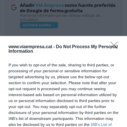
Añadir
VIA Empresa
como fuente preferida
de Google de forma gratuita
Mantente informado con las últimas noticias de
actualidad
ACTIVAR AHORA
www.viaempresa.cat -
Do Not Process My Personal
Information
If you wish to opt-out of the sale, sharing to third parties, or
processing of your personal or sensitive information for
targeted advertising by us, please use the below opt-out
section to confirm your selection. Please note that after your
RELACIONADAS
opt-out request is processed you may continue seeing
interest-based ads based on personal information utilized by
us or personal information disclosed to third parties prior to
your opt-out. You may separately opt-out of the further
disclosure of your personal information by third parties on the
IAB’s list of downstream participants. This information may
also be disclosed by us to third parties on the
IAB’s List of