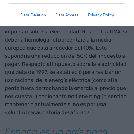
eléctrica.
Data Deletion
Data Access
Privacy Policy
3. Impuestos. concretamente el IVA del 21% y el
impuesto sobre la electricidad. Respecto al IVA, se
debería homologar el porcentaje a la media
europea que está alrededor del 10%. Esto
supondría una reducción del 50% del impuesto a
pagar. Respecto al impuesto sobre la electricidad
que data de 1997, se estableció para realizar un
uso racional de la energía eléctrica (como si la
gente fuera derrochando la energía al precio que
nos cuesta…) por lo tanto no tiene ningún sentido
mantenerlo actualmente si no es por una
voluntad recaudatoria desaforada.
España es un país poco