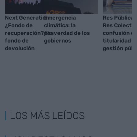
Next Generation:
Emergencia
Res Pública 
¿Fondo de
climática: la
Res Colectiv
recuperación? No,
posverdad de los
confusión e
fondo de
gobiernos
titularidad y
devolución
gestión públ
LOS MÁS LEÍDOS