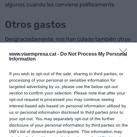
algunos cuando les conviene políticamente.
Otros gastos
Desgraciadamente, nos han colado también otros
gastos que no están relacionadas con el
www.viaempresa.cat -
Do Not Process My Personal
suministro eléctrico, como las ayudas a las
Information
energías renovables o la financiación del déficit
tarifario (déficit de 27.000 millones generado
If you wish to opt-out of the sale, sharing to third parties, or
durante muchos años con la congelación de las
processing of your personal or sensitive information for
targeted advertising by us, please use the below opt-out
tarifas por parte de
Rodrigo Rato
en 2001 para
section to confirm your selection. Please note that after your
reducir la inflación y entrar en la zona euro que se
opt-out request is processed you may continue seeing
acabará de pagar en 2028). Por dimensionar la
interest-based ads based on personal information utilized by
us or personal information disclosed to third parties prior to
tragedia, estos sobrecostes suben a un total de
your opt-out. You may separately opt-out of the further
10.000 millones adicionales repartidos entre las
disclosure of your personal information by third parties on the
cargas impropias, como lo son las renovables y la
IAB’s list of downstream participants. This information may