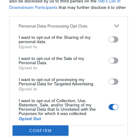
cogeneración, con un coste de 7.300 millones de
also be disclosed by us to third parties on the
IAB’s List of
Downstream Participants
that may further disclose it to other
euros y el déficit tarifario con unos 2.700 millones
third parties.
de euros más.
Personal Data Processing Opt Outs
Tenemos pues estos cargos no vinculados con el
I want to opt-out of the Sharing of my
personal data.
suministro que se deberían sacar de la factura
Opted In
eléctrica y que se deberían traspasar a los
I want to opt-out of the Sale of my
Presupuestos Generales del Estado (PGE), el
Personal Data.
coste de la transición energética (renovables) o
Opted In
los costes de las extrapeninsulares (los costes
I want to opt-out of processing my
Personal Data for Targeted Advertising.
que pagamos entre todos por llevar electricidad a
Opted In
las Baleares y las canarias), así como el PER
I want to opt-out of Collection, Use,
asturiano por las minas de carbón. De los peajes
Retention, Sale, and/or Sharing of my
de acceso hemos hecho un cajón de sastre para
Personal Data that Is Unrelated with the
Purposes for which it was collected.
poner todas las ayudas de Estado impropias del
Opted Out
sistema de costes eléctricos. En definitiva, han
CONFIRM
adelgazado los PGE encareciendo nuestra factura