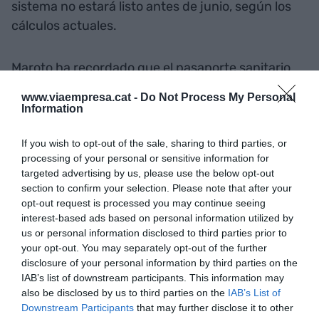
sistema no estará listo antes de junio, según los
cálculos actuales.
Maroto ha recordado que el pasaporte sanitario
no sólo incluirá aquellas personas vacunadas, sino
www.viaempresa.cat -
Do Not Process My Personal
también permitirá la movilidad de las personas
Information
que hayan pasado el coronavirus y de las que se
hagan una PCR: "Las previsiones de cara a los
If you wish to opt-out of the sale, sharing to third parties, or
processing of your personal or sensitive information for
próximos meses son optimistas". A partir de la
targeted advertising by us, please use the below opt-out
semana que viene, habrá en España cuatro
section to confirm your selection. Please note that after your
vacunas autorizadas. Hasta ahora, 4,8 millones de
opt-out request is processed you may continue seeing
interest-based ads based on personal information utilized by
personas han sido vacunadas, con un 1,4% de la
us or personal information disclosed to third parties prior to
población con una dosis completa.
your opt-out. You may separately opt-out of the further
disclosure of your personal information by third parties on the
IAB’s list of downstream participants. This information may
Añadir
VIA Empresa
como fuente preferida
also be disclosed by us to third parties on the
IAB’s List of
de Google de forma gratuita
Downstream Participants
that may further disclose it to other
Mantente informado con las últimas noticias de