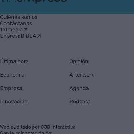
VIA
Empresa
Quiénes somos
Contáctanos
Totmedia
EnpresaBIDEA
Última hora
Opinión
Economía
Afterwork
Empresa
Agenda
Innovación
Pódcast
Web auditado por OJD interactiva
Con la colaboración de: