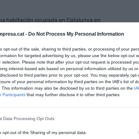
 una habitación ocupada en Catalunya en
euros, un 4,67% por encima de los niveles de
presa.cat -
Do Not Process My Personal Information
al de usuarios de los hoteles, 1.451.462 fueron
en el Estado. La demarcación de Barcelona atrajo
to opt-out of the sale, sharing to third parties, or processing of your per
da de Girona (1.597.521), Tarragona (1.499.641) y
formation for targeted advertising by us, please use the below opt-out s
 capital catalana fue la zona turística con mayor
r selection. Please note that after your opt-out request is processed y
eing interest-based ads based on personal information utilized by us or
ia de estancia de 2,61 días. En la Costa Daurada
disclosed to third parties prior to your opt-out. You may separately opt-
ron, en promedio, de 3,29 y 3,80 días,
losure of your personal information by third parties on the IAB’s list of
 segundo destino preferido de los viajeros
. This information may also be disclosed by us to third parties on the
IA
Participants
that may further disclose it to other third parties.
l total, por detrás de Andalucía, con un 21,9%. Una
os visitantes internacionales (19,2%), pero por
).
l Data Processing Opt Outs
 de viajeros en septiembre fue de 11,6 millones, con
o opt-out of the Sharing of my personal data.
 38 millones, un 5,8% más respecto al mismo mes