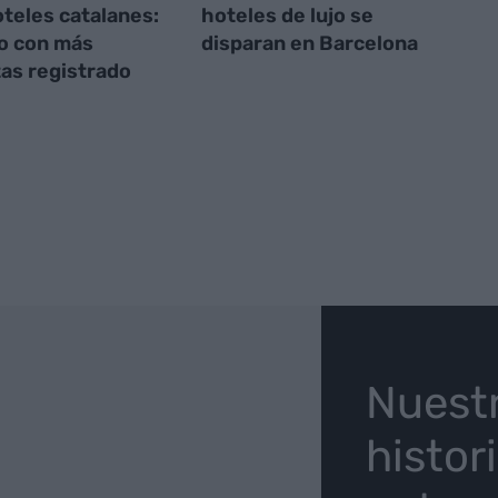
oteles catalanes:
hoteles de lujo se
lio con más
disparan en Barcelona
tas registrado
O
Nuest
histor