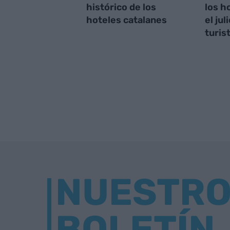
histórico de los
los h
hoteles catalanes
el ju
turis
NUESTR
BOLETÍN