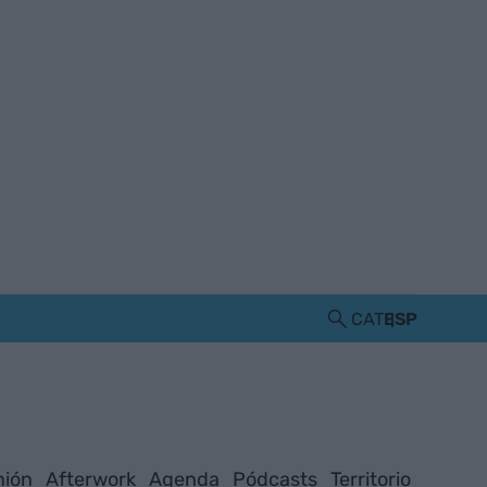
CAT
ESP
nión
Afterwork
Agenda
Pódcasts
Territorio