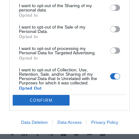
I want to opt-out of the Sharing of my
0,4% más. Tarragona con 503.378 turistas, es el
personal data.
único territorio que registró un descenso de
Opted In
viajeros, con un 3,08% menos. En el Estado,
I want to opt-out of the Sale of my
Personal Data.
septiembre cerró con más de 12 millones de
Opted In
personas alojadas en hoteles, un 2,5% anual más;
I want to opt-out of processing my
39,1 millones de pernoctaciones, un 1,2 % anual
Personal Data for Targeted Advertising.
más.
Opted In
I want to opt-out of Collection, Use,
Retention, Sale, and/or Sharing of my
Personal Data that Is Unrelated with the
Añadir
VIA Empresa
como fuente preferida
Purposes for which it was collected.
de Google de forma gratuita
Opted Out
Mantente informado con las últimas noticias de
actualidad
CONFIRM
ACTIVAR AHORA
Data Deletion
Data Access
Privacy Policy