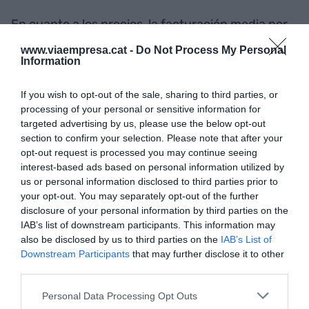
En cuanto a los precios, la facturación media por
habitación ocupada (ADR) cayó un 3,02% hasta
www.viaempresa.cat -
Do Not Process My Personal
los 128,58 euros, por debajo de la media estatal
Information
(131,4 euros) y el ingreso medio diario por
If you wish to opt-out of the sale, sharing to third parties, or
habitación disponible (RevPAR) de 101,35 euros
processing of your personal or sensitive information for
(-1,19%), un euro por debajo de la media española.
targeted advertising by us, please use the below opt-out
Estos se consideran los dos indicadores básicos
section to confirm your selection. Please note that after your
opt-out request is processed you may continue seeing
de la rentabilidad del sector hotelero. La caída se
interest-based ads based on personal information utilized by
focalizó, principalmente, en Barcelona con un
us or personal information disclosed to third parties prior to
descenso del 5,92% de la tarifa media y de un
your opt-out. You may separately opt-out of the further
4,8% del ingreso medio diario.
disclosure of your personal information by third parties on the
IAB’s list of downstream participants. This information may
also be disclosed by us to third parties on the
IAB’s List of
Por demarcaciones, Barcelona concentró casi la
Downstream Participants
that may further disclose it to other
mitad del total de visitantes (1,26 millones), un
third parties.
5,5% más que hace un año. Girona recibió
Personal Data Processing Opt Outs
672.163, un 5,93% anual más; y Lleida 125.749, un