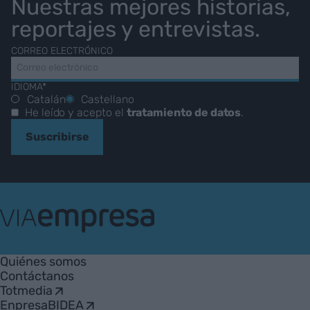
Nuestras mejores historias,
reportajes y entrevistas.
CORREO ELECTRÓNICO
IDIOMA*
Catalán
Castellano
He leído y acepto el
tratamiento de datos
.
Suscribirse
VIA
Empresa
Quiénes somos
Contáctanos
Totmedia
EnpresaBIDEA