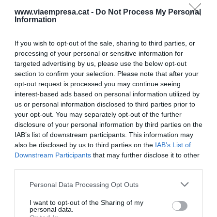
Catalunya,
Òscar Moré
, que falleció a finales de
www.viaempresa.cat -
Do Not Process My Personal
2024 y que presentaba el programa
Llapis de
Information
Memòria.
If you wish to opt-out of the sale, sharing to third parties, or
processing of your personal or sensitive information for
targeted advertising by us, please use the below opt-out
Añadir
VIA Empresa
como fuente preferida
section to confirm your selection. Please note that after your
de Google de forma gratuita
Mantente informado con las últimas noticias de
opt-out request is processed you may continue seeing
actualidad
interest-based ads based on personal information utilized by
ACTIVAR AHORA
us or personal information disclosed to third parties prior to
your opt-out. You may separately opt-out of the further
disclosure of your personal information by third parties on the
IAB’s list of downstream participants. This information may
also be disclosed by us to third parties on the
IAB’s List of
Downstream Participants
that may further disclose it to other
third parties.
Personal Data Processing Opt Outs
RELACIONADAS
I want to opt-out of the Sharing of my
personal data.