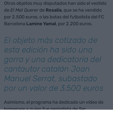
Otros objetos muy disputados han sido el vestido
de
El Mal Querer
de
Rosalía
, que se ha vendido
por 2.500 euros, o las botas del futbolista del FC
Barcelona
Lamine Yamal
, por 2.200 euros.
El objeto más cotizado de
esta edición ha sido una
gorra y una dedicatoria del
cantautor catalán Joan
Manuel Serrat, subastado
por un valor de 3.500 euros
Asimismo, el programa ha dedicado un vídeo de
homenaje a quien fue periodista de
Ser