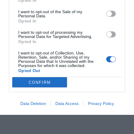
Opted In
I want to opt-out of the Sale of my
Personal Data.
Opted In
I want to opt-out of processing my
Personal Data for Targeted Advertising.
Opted In
Barcelona habilita
Las casas rurales catalanas
I want to opt-out of Collection, Use,
Retention, Sale, and/or Sharing of my
226 puntos de
cierran las vacaciones de
Personal Data that Is Unrelated with the
Purposes for which it was collected.
recogida de árboles
Navidad con casi un máximo de
Opted Out
de Navidad en los
ocupación
10 distritos de la
CONFIRM
ciudad
Data Deletion
Data Access
Privacy Policy