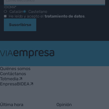
IDIOMA*
Catalán
Castellano
He leído y acepto el
tratamiento de datos
.
Suscribirse
VIA
Empresa
Quiénes somos
Contáctanos
Totmedia
EnpresaBIDEA
Última hora
Opinión