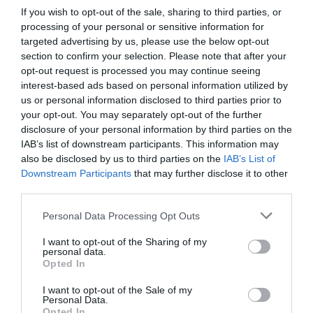
If you wish to opt-out of the sale, sharing to third parties, or
processing of your personal or sensitive information for
targeted advertising by us, please use the below opt-out
section to confirm your selection. Please note that after your
opt-out request is processed you may continue seeing
interest-based ads based on personal information utilized by
us or personal information disclosed to third parties prior to
your opt-out. You may separately opt-out of the further
disclosure of your personal information by third parties on the
IAB’s list of downstream participants. This information may
also be disclosed by us to third parties on the
IAB’s List of
Xavier Pujol, de Ficosa | Àngel Bravo
Downstream Participants
that may further disclose it to other
third parties.
En el cuarto lugar del ranking de lectura se
Personal Data Processing Opt Outs
encuentra la entrevista al CEO de Ficosa,
Xavier
I want to opt-out of the Sharing of my
Pujol
. Multinacional catalana con sede en
personal data.
Opted In
Viladecavalls, es una de las grandes empresas
que han asegurado que todo y el ambiente
I want to opt-out of the Sale of my
Personal Data.
político no marcharán de Cataluña. La suya es
Opted In