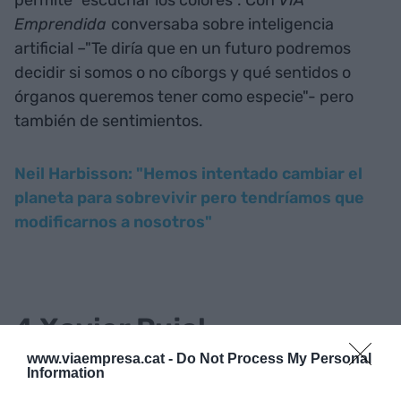
Emprendida
conversaba sobre inteligencia
artificial –"Te diría que en un futuro podremos
decidir si somos o no cíborgs y qué sentidos o
órganos queremos tener como especie"- pero
también de sentimientos.
Neil Harbisson: "Hemos intentado cambiar el
planeta para sobrevivir pero tendríamos que
modificarnos a nosotros"
4 Xavier Pujol
www.viaempresa.cat -
Do Not Process My Personal
Information