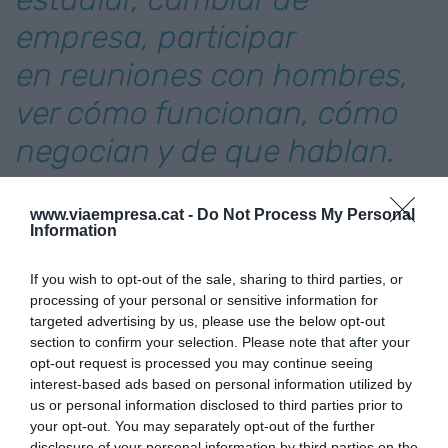
empresa, participar
en reuniones con hombres,
ver cómo funcionan, cómo
negocian y de que hablan.
Se tiene que estar
www.viaempresa.cat -
Do Not Process My Personal
Information
Camino Quiroga, miembro de la Junta Directiva
del
Cercle d'Economia
, apunta que hay muchos
If you wish to opt-out of the sale, sharing to third parties, or
sesgos masculinos en el día a día, cómo también
processing of your personal or sensitive information for
targeted advertising by us, please use the below opt-out
algunos de femeninos. Quiroga comparte el
section to confirm your selection. Please note that after your
diagnóstico de la catalana y confiesa que "todos
opt-out request is processed you may continue seeing
tenemos que asumir responsabilidades". "Nos
interest-based ads based on personal information utilized by
tenemos que presentar en los trabajos,
us or personal information disclosed to third parties prior to
your opt-out. You may separately opt-out of the further
en posiciones de liderazgo y levantar la mano.
disclosure of your personal information by third parties on the