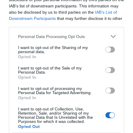
Dejar atrás el síndrome de la impostora", continúa.
IAB’s list of downstream participants. This information may
also be disclosed by us to third parties on the
IAB’s List of
Downstream Participants
that may further disclose it to other
third parties.
Personal Data Processing Opt Outs
I want to opt-out of the Sharing of my
personal data.
Opted In
I want to opt-out of the Sale of my
Personal Data.
Opted In
I want to opt-out of processing my
Personal Data for Targeted Advertising.
Opted In
I want to opt-out of Collection, Use,
La mesa redonda 'Talento femenino en la IV revolución
Retention, Sale, and/or Sharing of my
industrial' |
Cercle d'Economia
Personal Data that Is Unrelated with the
Purposes for which it was collected.
Opted Out