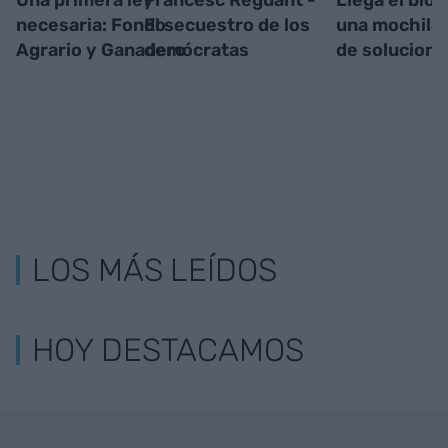
Una primera ley
Francesc Reguant -
Llega el bio
necesaria: Fondo
El secuestro de los
una mochila 
Agrario y Ganadero
demócratas
de solucione
LOS MÁS LEÍDOS
HOY DESTACAMOS