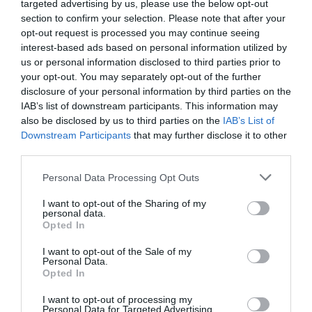
targeted advertising by us, please use the below opt-out
municipios rurales para restablecer la igualdad de
section to confirm your selection. Please note that after your
opt-out request is processed you may continue seeing
derechos de las personas al margen de la
interest-based ads based on personal information utilized by
dimensión de su localidad. Todo ello debe
us or personal information disclosed to third parties prior to
posibilitar establecer medidas para la mejora de
your opt-out. You may separately opt-out of the further
disclosure of your personal information by third parties on the
los servicios e incidir positivamente contra el
IAB’s list of downstream participants. This information may
despoblamiento rural.
also be disclosed by us to third parties on the
IAB’s List of
Downstream Participants
that may further disclose it to other
third parties.
La ley es amplia, por lo que no podemos resumir
en este artículo todo su contenido. Sin embargo,
Personal Data Processing Opt Outs
desde una apreciación general se podría decir
I want to opt-out of the Sharing of my
que es una ley nacida a iniciativa de los
personal data.
Opted In
Ayuntamientos y que posiblemente, a pesar de su
interés y oportunidad que hay que valorar, le falta
I want to opt-out of the Sale of my
Personal Data.
una visión más amplia de la realidad del mundo
Opted In
rural en la que actúa. La ley busca proveer de
I want to opt-out of processing my
medios jurídicos, técnicos y económicos para una
Personal Data for Targeted Advertising.