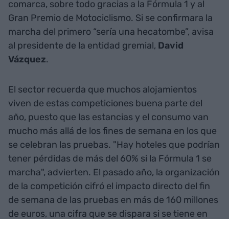
comarca, sobre todo gracias a la Fórmula 1 y al
Gran Premio de Motociclismo. Si se confirmara la
marcha del primero “sería una hecatombe”, avisa
al presidente de la entidad gremial,
David
Vázquez
.
El sector recuerda que muchos alojamientos
viven de estas competiciones buena parte del
año, puesto que las estancias y el consumo van
mucho más allá de los fines de semana en los que
se celebran las pruebas. "Hay hoteles que podrían
tener pérdidas de más del 60% si la Fórmula 1 se
marcha", advierten. El pasado año, la organización
de la competición cifró el impacto directo del fin
de semana de las pruebas en más de 160 millones
de euros, una cifra que se dispara si se tiene en
cuenta el efecto indirecto y también la