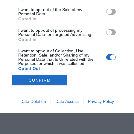
I want to opt-out of the Sale of my
Personal Data.
Opted In
I want to opt-out of processing my
Personal Data for Targeted Advertising.
Opted In
El Gremio de
El Circuito de
La feria e-Mo
I want to opt-out of Collection, Use,
Retention, Sale, and/or Sharing of my
Hostelería define la
Barcelona inaugura
Experience l
Personal Data that Is Unrelated with the
posible marcha de
la mayor instalación
de vehículos
Purposes for which it was collected.
Opted Out
la F1 como "una
fotovoltaica pública
eléctricos el
hecatombe"
de Catalunya
de Barcelon
CONFIRM
Catalunya
Data Deletion
Data Access
Privacy Policy