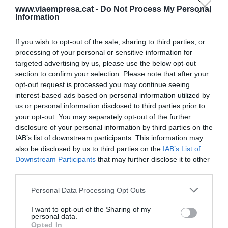
www.viaempresa.cat -
Do Not Process My Personal
repercusión de los fines de semana previos y
Information
posteriores.
If you wish to opt-out of the sale, sharing to third parties, or
processing of your personal or sensitive information for
Añadir
VIA Empresa
como fuente preferida
targeted advertising by us, please use the below opt-out
de Google de forma gratuita
section to confirm your selection. Please note that after your
Mantente informado con las últimas noticias de
opt-out request is processed you may continue seeing
actualidad
interest-based ads based on personal information utilized by
ACTIVAR AHORA
us or personal information disclosed to third parties prior to
your opt-out. You may separately opt-out of the further
disclosure of your personal information by third parties on the
IAB’s list of downstream participants. This information may
also be disclosed by us to third parties on the
IAB’s List of
Downstream Participants
that may further disclose it to other
third parties.
Personal Data Processing Opt Outs
RELACIONADAS
I want to opt-out of the Sharing of my
personal data.
Opted In