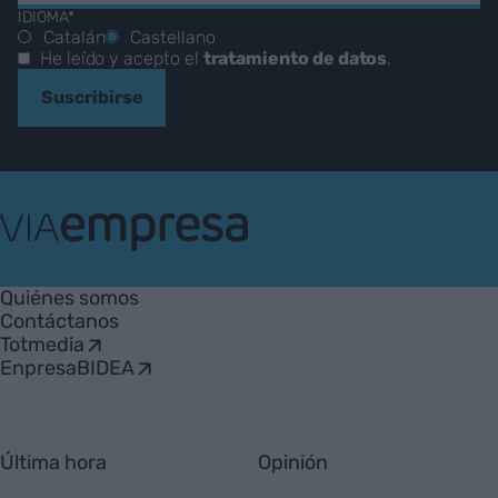
IDIOMA*
Catalán
Castellano
He leído y acepto el
tratamiento de datos
.
Suscribirse
VIA
Empresa
Quiénes somos
Contáctanos
Totmedia
EnpresaBIDEA
Última hora
Opinión