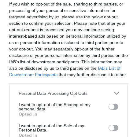
los recintos feriales y algunos de los de más
If you wish to opt-out of the sale, sharing to third parties, or
renombre están reservados para estos días con
processing of your personal or sensitive information for
targeted advertising by us, please use the below opt-out
tarifas interesantes; el año pasado los cogió con
section to confirm your selection. Please note that after your
los meados al vientre: la mitad de los hoteles
opt-out request is processed you may continue seeing
estaban forzosamente cerrados, las ocupaciones
interest-based ads based on personal information utilized by
us or personal information disclosed to third parties prior to
no llegaban al 45 %, las tarifas se arrastraban por
your opt-out. You may separately opt-out of the further
tierra, y más de la mitad de los empleados
disclosure of your personal information by third parties on the
permanecían en ERTE. En cuanto a los
IAB’s list of downstream participants. This information may
apartamentos turísticos, la situación no era paso
also be disclosed by us to third parties on the
IAB’s List of
Downstream Participants
that may further disclose it to other
mejor.
third parties.
Personal Data Processing Opt Outs
Ferias virtuales no llevan
I want to opt-out of the Sharing of my
dinero
personal data.
Opted In
En este sentido, la edición 2022 salvará sin duda
I want to opt-out of the Sale of my
Personal Data.
las dos primeras razones de ser del Mobile, la
Opted In