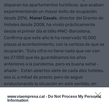
disparan los apartamentos turísticos, que acaban
experimentando un mayor éxito de ocupación
desde 2016.
Manel Casals
, director del Gremio de
Hoteles desde 2008, ha vivido prácticamente
desde el primer día el idilio MWC-Barcelona.
Confirma que este año le ha reservado 10.000
plazas al acontecimiento, con la certeza de que se
ocuparán. "Esta cifra no tiene nada que ver con
las 27.000 que les guardábamos los años
anteriores a la pandemia, pero es buena señal -
añade-. Están abiertos siete de cada diez hoteles,
eso sí, a mitad de precio; pero de seguir
evolucionando la situación en este sentido, en
verano todos los hoteles permanecerán abiertos".
www.viaempresa.cat -
Do Not Process My Personal
Information
No hay euforia, pero los hoteles en el entorno de