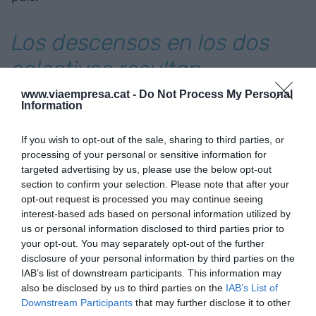
Los descensos en los dos
colectivos resultan
significativamente más
www.viaempresa.cat -
Do Not Process My Personal
Information
reducidos que los
If you wish to opt-out of the sale, sharing to third parties, or
experimentados en el resto
processing of your personal or sensitive information for
del país
targeted advertising by us, please use the below opt-out
section to confirm your selection. Please note that after your
opt-out request is processed you may continue seeing
interest-based ads based on personal information utilized by
En el colectivo de los menores de 25 años se ha
us or personal information disclosed to third parties prior to
producido un descenso del paro en el mes de
your opt-out. You may separately opt-out of the further
mayo de un 5,05% en comparación con abril y de
disclosure of your personal information by third parties on the
un 0,24% en relación a mayo de 2022, tasas más
IAB’s list of downstream participants. This information may
also be disclosed by us to third parties on the
IAB’s List of
moderadas que las registradas el mes pasado.
Downstream Participants
that may further disclose it to other