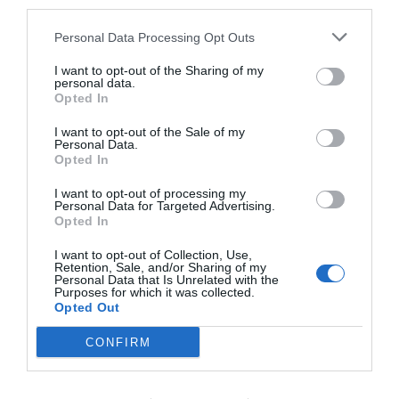
third parties.
Una mayor evolución en el
Personal Data Processing Opt Outs
resto del país
I want to opt-out of the Sharing of my
personal data.
Opted In
En relación con el paro en el ámbito estatal, ha
disminuido durante mayo, tanto en términos
I want to opt-out of the Sale of my
Personal Data.
mensuales (49.260 personas, un 1,77%) como en
Opted In
términos anuales (183.881 personas, 6,29%),
I want to opt-out of processing my
consolidando la inercia bajista del mes anterior,
Personal Data for Targeted Advertising.
Opted In
después de las subidas de enero y de febrero. El
total de parados se sitúa en 2.739.110 personas,
I want to opt-out of Collection, Use,
Retention, Sale, and/or Sharing of my
nivel mínimo desde octubre de 2008 (2.818.026
Personal Data that Is Unrelated with the
Purposes for which it was collected.
personas).
Opted Out
CONFIRM
Añadir
VIA Empresa
como fuente preferida
de Google de forma gratuita
Mantente informado con las últimas noticias de