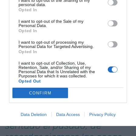
I want to opt-out of the Sharing of my
personal data.
siglo XIX o el heredero de la cultura pop de
Opted In
Baudelaire y Walter Benjamin? Quizás sí,
probablemente no. Lo cierto es que, con una
I want to opt-out of the Sale of my
Personal Data.
canción que no podemos sacarnos de la cabeza
Opted In
desde hace días, ha logrado que volvamos a
I want to opt-out of processing my
valorar las cosas esenciales. En mi caso, por
Personal Data for Targeted Advertising.
Opted In
ejemplo, me he dado cuenta de uno de los
grandes tesoros que tengo: jugar a las cartas con
I want to opt-out of Collection, Use,
Retention, Sale, and/or Sharing of my
mis abuelos cada vez que estoy en casa.
Personal Data that Is Unrelated with the
Purposes for which it was collected.
Opted Out
Lo que Bad Bunny busca
CONFIRM
reflejar con esta idea es la
necesidad de no dar por
Data Deletion
Data Access
Privacy Policy
sentado el pasado, de