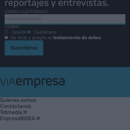
reportajes y entrevistas.
CORREO ELECTRÓNICO
IDIOMA*
Catalán
Castellano
He leído y acepto el
tratamiento de datos
.
Suscribirse
VIA
Empresa
Quiénes somos
Contáctanos
Totmedia
EnpresaBIDEA