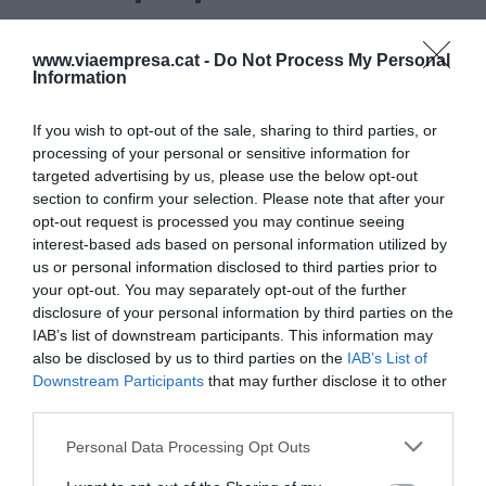
Aunque esta frase es probablemente la más
www.viaempresa.cat -
Do Not Process My Personal
famosa del disco, casi se queda fuera del álbum
Information
porque el artista no veía cómo encajarla en
ninguno de los proyectos que tenía en marcha.
If you wish to opt-out of the sale, sharing to third parties, or
Por suerte,
su colaborador Mac insistió en que
processing of your personal or sensitive information for
targeted advertising by us, please use the below opt-out
había que hacer algo, que no podía quedarse
section to confirm your selection. Please note that after your
fuera
. Entonces reescribieron la canción desde
opt-out request is processed you may continue seeing
cero y terminó convirtiéndose en el título
interest-based ads based on personal information utilized by
us or personal information disclosed to third parties prior to
principal. El artista explica que con esta frase
your opt-out. You may separately opt-out of the further
quería capturar la nostalgia, otro gran tema de
disclosure of your personal information by third parties on the
esta colección. Lo que Bad Bunny busca reflejar
IAB’s list of downstream participants. This information may
con esta idea es la necesidad de no dar por
also be disclosed by us to third parties on the
IAB’s List of
Downstream Participants
that may further disclose it to other
sentado el pasado, de recordar siempre las cosas
third parties.
importantes y de no centrar todas nuestras
esperanzas únicamente en el futuro. ¿Es Bad
Personal Data Processing Opt Outs
Bunny la reencarnación de los románticos del