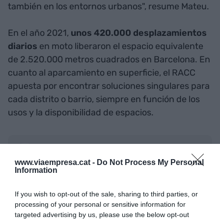
también en los entornos urbanos", resume Mateu.
En el año 2021,
unos 420.000 desplazamientos
diarios
en moto liberaron el espacio equivalente
de 2.520.000 metros cuadrados en Barcelona. En
cuanto al aparcamiento en superficie, el RACC
apuesta por encontrar soluciones singulares para
cada distrito o barrio, siempre en función de los
usos y la disponibilidad de espacios.
Añadir
VIA Empresa
como fuente preferida
de Google de forma gratuita
www.viaempresa.cat -
Do Not Process My Personal
Mantente informado con las últimas noticias de
Information
actualidad
ACTIVAR AHORA
If you wish to opt-out of the sale, sharing to third parties, or
processing of your personal or sensitive information for
targeted advertising by us, please use the below opt-out