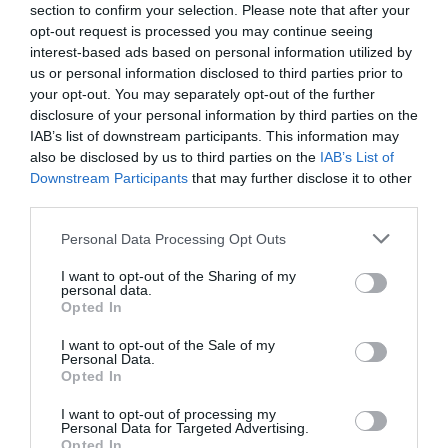
section to confirm your selection. Please note that after your
opt-out request is processed you may continue seeing
interest-based ads based on personal information utilized by
us or personal information disclosed to third parties prior to
your opt-out. You may separately opt-out of the further
disclosure of your personal information by third parties on the
RELACIONADAS
IAB’s list of downstream participants. This information may
also be disclosed by us to third parties on the
IAB’s List of
Downstream Participants
that may further disclose it to other
third parties.
Personal Data Processing Opt Outs
I want to opt-out of the Sharing of my
personal data.
Opted In
El RACC impulsa
El RACC convoca el
El RACC part
I want to opt-out of the Sale of my
Personal Data.
una herramienta
Concurso Jóvenes
en un proye
Opted In
para evaluar el
y Movilidad
detecta acc
impacto
de ciclistas
I want to opt-out of processing my
Personal Data for Targeted Advertising.
medioambiental de
Opted In