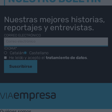
Nuestras mejores historias,
reportajes y entrevistas.
CORREO ELECTRÓNICO
IDIOMA*
Catalán
Castellano
He leído y acepto el
tratamiento de datos
.
Suscribirse
VIA
Empresa
Quiénes somos