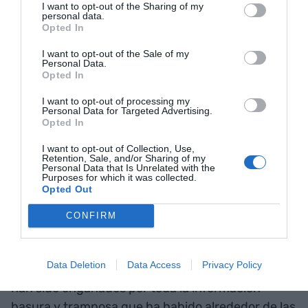
I want to opt-out of the Sharing of my
personal data.
Opted In
I want to opt-out of the Sale of my
Personal Data.
Opted In
I want to opt-out of processing my
Personal Data for Targeted Advertising.
Opted In
I want to opt-out of Collection, Use,
Retention, Sale, and/or Sharing of my
Personal Data that Is Unrelated with the
Fotografía cedida por CaixaForum Macaya
Purposes for which it was collected.
Opted Out
¿Qué le diría a la gente que todavía no ha
CONFIRM
querido vacunarse?
Data Deletion
Data Access
Privacy Policy
Hay dos tipos de no vacunados. Primero, los que
han sido engañados por toda la información
basura y tramposa que ha habido alrededor de las