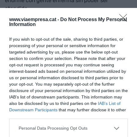
enorme con gente enferma sin poder ser
atendida.
www.viaempresa.cat -
Do Not Process My Personal
Information
¿Cuál es el efecto económico de no haber podido
atender a todos los pacientes no covid durante
If you wish to opt-out of the sale, sharing to third parties, or
casi dos años? ¿Cuál es el efecto económico de no
processing of your personal or sensitive information for
haber podido atender suficientemente bien
targeted advertising by us, please use the below opt-out
section to confirm your selection. Please note that after your
cánceres, problemas cardiovasculares, diabetes,
opt-out request is processed you may continue seeing
hipertensión o enfermedades crónicas? El efecto
interest-based ads based on personal information utilized by
de salud es dramático pero el efecto económico
us or personal information disclosed to third parties prior to
también es vital. Esta dicotomía no solo iba de
your opt-out. You may separately opt-out of the further
disclosure of your personal information by third parties on the
bares y restaurantes abiertos sino de proteger el
IAB’s list of downstream participants. This information may
sistema nacional de salud porque es un plus para
also be disclosed by us to third parties on the
IAB’s List of
la economía que esté vivo y funcionando.
Downstream Participants
that may further disclose it to other
third parties.
Personal Data Processing Opt Outs