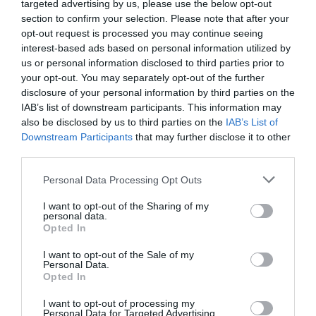
innovación
tiene que pasar a todos los campos de
targeted advertising by us, please use the below opt-out
section to confirm your selection. Please note that after your
la
economía"
, admite.
opt-out request is processed you may continue seeing
interest-based ads based on personal information utilized by
"Las ideas vendrán de la gente normal"
us or personal information disclosed to third parties prior to
your opt-out. You may separately opt-out of the further
Apostar por el sistema educativo es, para el
disclosure of your personal information by third parties on the
catedrático catalán, la más importante decisión
IAB’s list of downstream participants. This information may
para reorientar el futuro sistema económico,
also be disclosed by us to third parties on the
IAB’s List of
junto con la integración de las
nuevas
Downstream Participants
that may further disclose it to other
third parties.
tecnologías
. Considera que las ideas, las que
acabarán revolucionando el mundo, "no vienen de
Personal Data Processing Opt Outs
los científicos", asegura. "Vendrán de la gente
I want to opt-out of the Sharing of my
normal, por eso necesitamos tener un sistema
personal data.
Opted In
educativo donde la gente normal esté muy
educada", argumenta.
I want to opt-out of the Sale of my
Personal Data.
Opted In
"Qué Cataluña dejaremos a nuestros niños?"
I want to opt-out of processing my
Aun así, Sala-y-Martín defiende un sistema
Personal Data for Targeted Advertising.