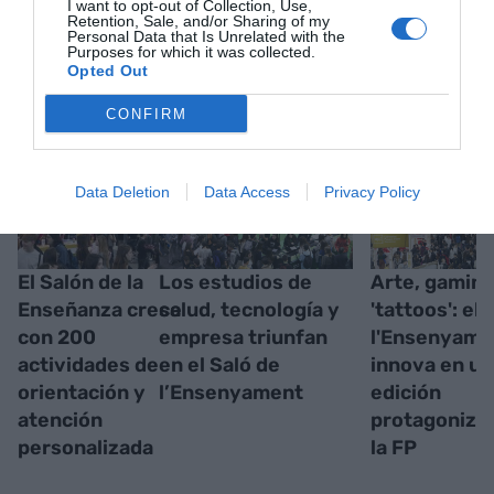
I want to opt-out of Collection, Use,
Retention, Sale, and/or Sharing of my
Personal Data that Is Unrelated with the
Purposes for which it was collected.
RELACIONADAS
Opted Out
CONFIRM
Data Deletion
Data Access
Privacy Policy
El Salón de la
Los estudios de
Arte, gaming
Enseñanza crece
salud, tecnología y
'tattoos': el 
con 200
empresa triunfan
l'Ensenyame
actividades de
en el Saló de
innova en un
orientación y
l’Ensenyament
edición
atención
protagoniza
personalizada
la FP