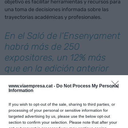
objetivo es facilitar herramientas y recursos para
una toma de decisiones informada sobre las
trayectorias académicas y profesionales.
En el Saló de l'Ensenyament
habrá más de 250
expositores, un 12% más
que en la edición anterior
El evento también destaca por su componente
www.viaempresa.cat -
Do Not Process My Personal
Information
internacional, con la participación de instituciones
educativas de diversos países europeos y otras
If you wish to opt-out of the sale, sharing to third parties, or
regiones como Australia. Esta apuesta por la
processing of your personal or sensitive information for
internacionalización amplía las opciones para los
targeted advertising by us, please use the below opt-out
estudiantes interesados en movilidad académica.
section to confirm your selection. Please note that after your