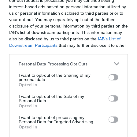
opt-out request is processed you may continue seeing
Además, el salón incluirá espacios especializados
interest-based ads based on personal information utilized by
como el Espacio Ciencia, con actividades
us or personal information disclosed to third parties prior to
destinadas a fomentar el interés por los estudios
your opt-out. You may separately opt-out of the further
disclosure of your personal information by third parties on the
STEM, y la Feria Internacional de Empresas
IAB’s list of downstream participants. This information may
Simuladas, donde alumnos de FP presentarán
also be disclosed by us to third parties on the
IAB’s List of
proyectos empresariales en un entorno simulado.
Downstream Participants
that may further disclose it to other
third parties.
Personal Data Processing Opt Outs
Añadir
VIA Empresa
como fuente preferida
de Google de forma gratuita
I want to opt-out of the Sharing of my
Mantente informado con las últimas noticias de
personal data.
actualidad
Opted In
ACTIVAR AHORA
I want to opt-out of the Sale of my
Personal Data.
Opted In
I want to opt-out of processing my
Personal Data for Targeted Advertising.
Opted In