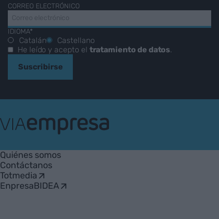
CORREO ELECTRÓNICO
IDIOMA*
Catalán
Castellano
He leído y acepto el
tratamiento de datos
.
Suscribirse
VIA
Empresa
Quiénes somos
Contáctanos
Totmedia
EnpresaBIDEA