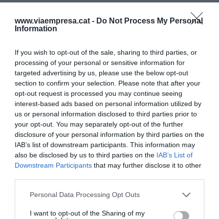
criterio de la Generalitat, es la colaboración entre
las empresas y los centros de formación. Como
www.viaempresa.cat -
Do Not Process My Personal
Information
oportunidades de negocio para el futuro, el
estudio prioriza el mundo TIC, la movilidad o las
If you wish to opt-out of the sale, sharing to third parties, or
tecnologías inmersivas.
processing of your personal or sensitive information for
targeted advertising by us, please use the below opt-out
section to confirm your selection. Please note that after your
opt-out request is processed you may continue seeing
Añadir
VIA Empresa
como fuente preferida
interest-based ads based on personal information utilized by
de Google de forma gratuita
us or personal information disclosed to third parties prior to
Mantente informado con las últimas noticias de
actualidad
your opt-out. You may separately opt-out of the further
ACTIVAR AHORA
disclosure of your personal information by third parties on the
IAB’s list of downstream participants. This information may
also be disclosed by us to third parties on the
IAB’s List of
Downstream Participants
that may further disclose it to other
third parties.
Personal Data Processing Opt Outs
I want to opt-out of the Sharing of my