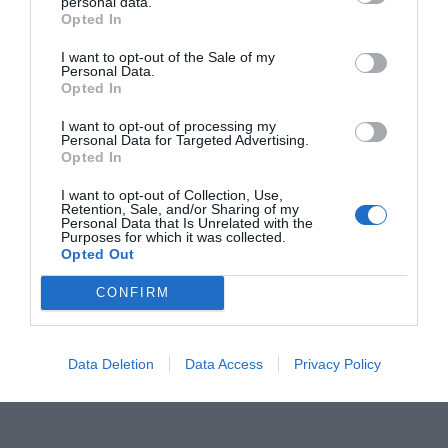
personal data.
Opted In
RELACIONADAS
I want to opt-out of the Sale of my
Personal Data.
Opted In
I want to opt-out of processing my
Personal Data for Targeted Advertising.
Opted In
I want to opt-out of Collection, Use,
Retention, Sale, and/or Sharing of my
Personal Data that Is Unrelated with the
¿Nos estamos
Los efectos de la
El sector de 
Purposes for which it was collected.
Opted Out
preocupando por
digitalización del
mental y la
nuestra salud
trabajo en la salud
autonomía p
CONFIRM
mental?
mental
genera el 3,
PIB catalán
Data Deletion
Data Access
Privacy Policy