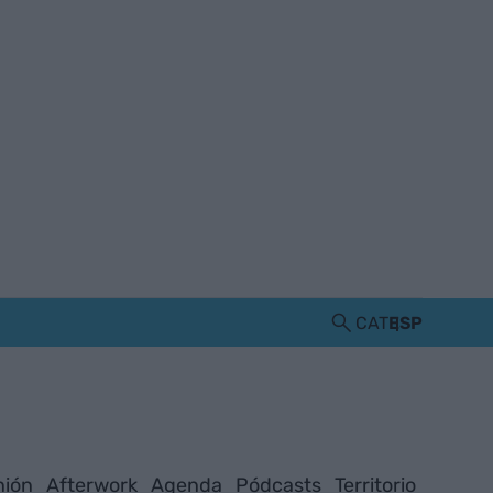
CAT
ESP
nión
Afterwork
Agenda
Pódcasts
Territorio