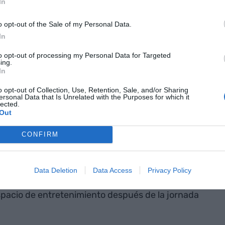
la temporada de verano, que prevé abrir las
In
io.
o opt-out of the Sale of my Personal Data.
In
ntaria
to opt-out of processing my Personal Data for Targeted
ing.
a de esquí ha sido una de las más largas de los
In
sa destaca "una muy buena acogida de las
o opt-out of Collection, Use, Retention, Sale, and/or Sharing
radas en dar una oferta global y atractiva a
ersonal Data that Is Unrelated with the Purposes for which it
lected.
a empresa destaca actividades como las zonas
Out
idas con máquinas retrac y los paseos con
CONFIRM
as sesiones de Aprés Ski en La Molina y Boí Taüll.
Data Deletion
Data Access
Privacy Policy
ofrecido 25 sesiones esta temporada, "hecho que
pacio de entretenimiento después de la jornada