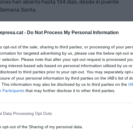
iones han abierto hasta 134 días, desde el puente
a Semana Santa.
 Novella,
ha afirmado que las estaciones han
presa.cat -
Do Not Process My Personal Information
s que el año pasado, lo que representa un
e los temores iniciales por falta de nieve durante
to opt-out of the sale, sharing to third parties, or processing of your per
indicado que ha sido "una buena temporada donde
formation for targeted advertising by us, please use the below opt-out s
 fuerza y que nos ha permitido llegar hasta el final
r selection. Please note that after your opt-out request is processed y
eing interest-based ads based on personal information utilized by us or
en todas las estaciones".
disclosed to third parties prior to your opt-out. You may separately opt-
losure of your personal information by third parties on the IAB’s list of
ior más compleja, este año hemos recuperado la
. This information may also be disclosed by us to third parties on the
IA
Participants
that may further disclose it to other third parties.
también a una buena propuesta en cuanto a las
 resumido. Ruiz ha destacado que, a pesar de que
o a la nieve, el reto es continuar transformando
l Data Processing Opt Outs
iones de montaña que ofrezcan actividades los 365
ecordado que trabajan en el proyecto Pirineu 365 y
o opt-out of the Sharing of my personal data.