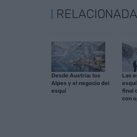
RELACIONAD
Desde Austria: los
Las e
Alpes y el negocio del
esquí
esquí
final
con 