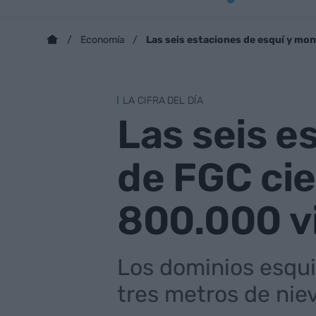
Las seis estaciones de esquí y mo
Economía
LA CIFRA DEL DÍA
Las seis e
de FGC ci
800.000 v
Los dominios esqui
tres metros de niev