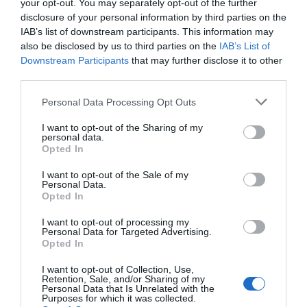
your opt-out. You may separately opt-out of the further
la UAB y a la UPF, donde ha sido docente desde
disclosure of your personal information by third parties on the
2006; es miembro del consejo de dirección del
IAB’s list of downstream participants. This information may
also be disclosed by us to third parties on the
IAB’s List of
Centro de Investigación en Economía
Downstream Participants
that may further disclose it to other
Internacional (CREI) desde 1999; ha sido
third parties.
investigadora asociada en el Instituto de Análisis
Personal Data Processing Opt Outs
Económico (IAE) (1987-1990), presidenta de la
Asociación Española de Economía (2014) y
I want to opt-out of the Sharing of my
personal data.
presidenta de la Comisión de Profesores Lectores
Opted In
y Profesores Colaboradores de la Agencia para la
I want to opt-out of the Sale of my
Calidad del Sistema Universitario de Cataluña
Personal Data.
Opted In
(2003-2005).
I want to opt-out of processing my
Personal Data for Targeted Advertising.
Opted In
SI QUIERES SABER MÁS
I want to opt-out of Collection, Use,
Retention, Sale, and/or Sharing of my
Personal Data that Is Unrelated with the
Purposes for which it was collected.