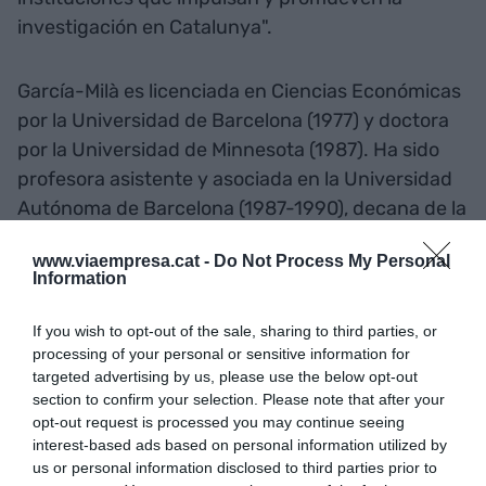
investigación en Catalunya".
García-Milà es licenciada en Ciencias Económicas
por la Universidad de Barcelona (1977) y doctora
por la Universidad de Minnesota (1987). Ha sido
profesora asistente y asociada en la Universidad
Autónoma de Barcelona (1987-1990), decana de la
Facultad de Ciencias Económicas y Empresariales
www.viaempresa.cat -
Do Not Process My Personal
(1995-2000), vicerrectora de Política Científica
Information
(2009-2011) y directora del Departamento de
Economía y Empresa de la Universidad Pompeu
If you wish to opt-out of the sale, sharing to third parties, or
Fabra (2011-2012), donde comenzó a ejercer en
processing of your personal or sensitive information for
targeted advertising by us, please use the below opt-out
1990.
section to confirm your selection. Please note that after your
opt-out request is processed you may continue seeing
interest-based ads based on personal information utilized by
En 2012 fue nombrada directora de la Barcelona
us or personal information disclosed to third parties prior to
Graduate School of Economics (BGSE), asociada a