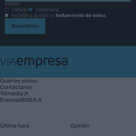
IDIOMA*
Catalán
Castellano
He leído y acepto el
tratamiento de datos
.
Suscribirse
VIA
Empresa
Quiénes somos
Contáctanos
Totmedia
EnpresaBIDEA
Última hora
Opinión