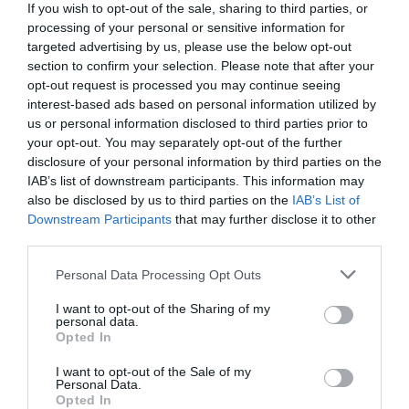
If you wish to opt-out of the sale, sharing to third parties, or
processing of your personal or sensitive information for
Añadir
VIA Empresa
como fuente preferida
targeted advertising by us, please use the below opt-out
de Google de forma gratuita
section to confirm your selection. Please note that after your
Mantente informado con las últimas noticias de
actualidad
opt-out request is processed you may continue seeing
ACTIVAR AHORA
interest-based ads based on personal information utilized by
us or personal information disclosed to third parties prior to
your opt-out. You may separately opt-out of the further
disclosure of your personal information by third parties on the
IAB’s list of downstream participants. This information may
also be disclosed by us to third parties on the
IAB’s List of
Downstream Participants
that may further disclose it to other
third parties.
Personal Data Processing Opt Outs
I want to opt-out of the Sharing of my
LOS MÁS LEÍDOS
personal data.
Opted In
I want to opt-out of the Sale of my
Personal Data.
HOY DESTACAMOS
Opted In