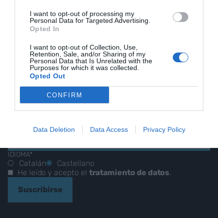
I want to opt-out of processing my
Personal Data for Targeted Advertising.
Opted In
I want to opt-out of Collection, Use,
NUESTRO BOLETÍN
Retention, Sale, and/or Sharing of my
Personal Data that Is Unrelated with the
Purposes for which it was collected.
Opted Out
Nuestras mejores historias,
CONFIRM
reportajes y entrevistas.
CORREO ELECTRÓNICO
Data Deletion
Data Access
Privacy Policy
IDIOMA*
Catalán
Castellano
He leído y acepto el
tratamiento de datos
.
Suscribirse