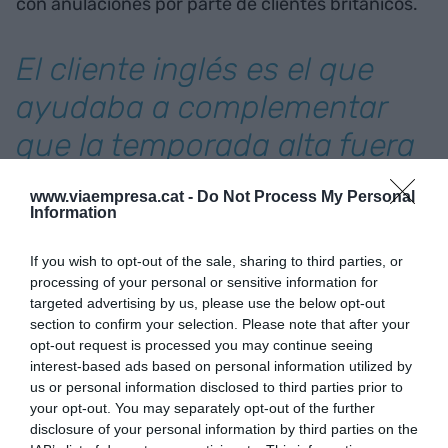
con anulaciones por parte de clientes británicos.
El cliente inglés es el que
ayudaba a complementar
que la temporada alta fuera
buena
www.viaempresa.cat -
Do Not Process My Personal
Information
"Si todas estas reservas que tenemos todavía en
If you wish to opt-out of the sale, sharing to third parties, or
stand by
, a última hora son anulaciones,
processing of your personal or sensitive information for
probablemente, ya no las podremos reservar. Por
targeted advertising by us, please use the below opt-out
lo tanto, quiere decir que tendremos parcelas
section to confirm your selection. Please note that after your
vacías y, aunque no sea una cantidad muy
opt-out request is processed you may continue seeing
interest-based ads based on personal information utilized by
significativa, sí es cierto que duele porque
us or personal information disclosed to third parties prior to
venimos de no tener temporada baja", asegura la
your opt-out. You may separately opt-out of the further
subdirectora del camping,
Sílvia Comas
.
disclosure of your personal information by third parties on the