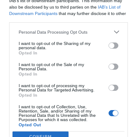
IAB’s list of downstream participants. This information may
also be disclosed by us to third parties on the
IAB’s List of
Por otro lado, varios establecimientos turísticos
Downstream Participants
that may further disclose it to other
aseguran que la pandemia obligó el año pasado a
third parties.
hacer reservas con más antelación. Un hecho que
Personal Data Processing Opt Outs
este año es diferente y más pareciendo a los
I want to opt-out of the Sharing of my
tiempos de antes de que estallara la covid-19. "La
personal data.
manera de hacer las reservas ha cambiado, antes
Opted In
la gente iba con más margen y ahora es más de
I want to opt-out of the Sale of my
hoy para hoy", asegura González. Una situación
Personal Data.
Opted In
que favorece el turismo y que, hoy por hoy, ya hay
hoteles que lo han notado en sus números.
I want to opt-out of processing my
Personal Data for Targeted Advertising.
Opted In
Lloret de Mar, por ejemplo, prevé abrir más del
I want to opt-out of Collection, Use,
Retention, Sale, and/or Sharing of my
90% de su planta hotelera. Su alcalde, Jaume
Personal Data that Is Unrelated with the
Purposes for which it was collected.
Dulsat, asegura que "es una mala noticía que un
Opted Out
mercado estratégico como el de Reino Unido
CONFIRM