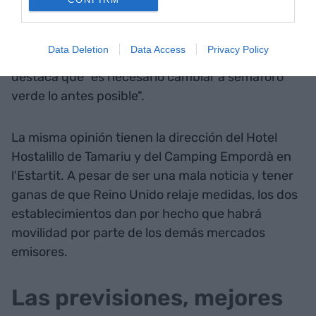
decida ir retrasando su llegada". Ahora bien,
asegura también que "obviamente, empeora las
perspectivas del sector hotelero" pero consideran
Data Deletion
Data Access
Privacy Policy
que "no será concluyente". Así pues, Dulsat
destaca que "es necesario cambiar a semáforo
verde lo antes posible".
La misma opinión tienen la dirección del Hotel
Hostalillo de Tamariu y del Camping Empordà en
l'Estartit. A pesar de ser una mala noticia y tener
ganas de que Reino Unido relaje medidas, los dos
establecimientos dan por hecho que habrá
movilidad por parte de los demás mercados
emisores.
Las previsiones, mejores