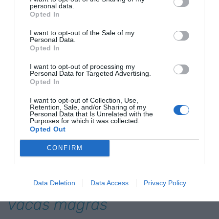
sueldos muy bajos. Los jóvenes, aunque la
personal data.
Opted In
política, la religión y la economía con mayúsculas
nos digan otra cosa, compartimos intereses y
I want to opt-out of the Sale of my
Personal Data.
luchas seamos de donde seamos.
Opted In
I want to opt-out of processing my
La cultura del souvenir no es
Personal Data for Targeted Advertising.
Opted In
el mejor negocio de la
I want to opt-out of Collection, Use,
historia, y sin visitas se ve
Retention, Sale, and/or Sharing of my
Personal Data that Is Unrelated with the
Purposes for which it was collected.
claramente que esta
Opted Out
apuesta nacional sirvió
CONFIRM
durante un tiempo, pero es
peligrosa en épocas de
Data Deletion
Data Access
Privacy Policy
vacas magras