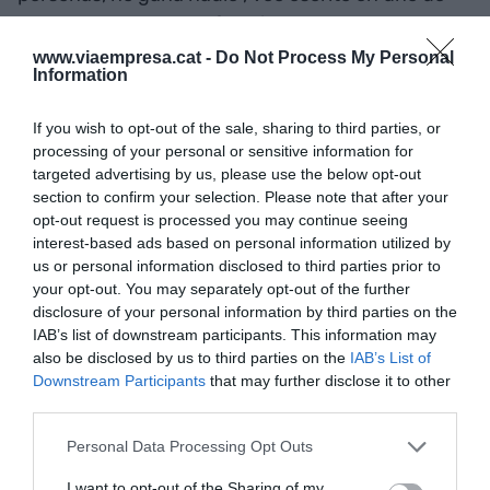
los carteles de una cafetería donde paramos a
tomar una limonada con un amigo. Ver tanto
www.viaempresa.cat -
Do Not Process My Personal
Information
activismo nos hace pensar, pero también me
transporta a 2018, cuando visité el país vecino.
If you wish to opt-out of the sale, sharing to third parties, or
Durante la semana hemos conocido a personas
processing of your personal or sensitive information for
de los países vecinos, de Siria, del Líbano, de
targeted advertising by us, please use the below opt-out
section to confirm your selection. Please note that after your
Egipto, de Irak e, incluso, de Arabia Saudí. Nos
opt-out request is processed you may continue seeing
dicen lo mismo: que la región está muy mal, que
interest-based ads based on personal information utilized by
ya están hartos de la guerra, y nos hacen
us or personal information disclosed to third parties prior to
preguntas sobre nuestra vida en Europa. “¿Es
your opt-out. You may separately opt-out of the further
disclosure of your personal information by third parties on the
verdad que en Ámsterdam puedes fumar por la
IAB’s list of downstream participants. This information may
calle y salir de fiesta todos los días de la semana?”
also be disclosed by us to third parties on the
IAB’s List of
es la más popular, pero también otros amigos me
Downstream Participants
that may further disclose it to other
third parties.
preguntan por los
derechos del colectivo LGBTI
,
y con otros conversamos sobre las pocas
Personal Data Processing Opt Outs
posibilidades de desarrollo profesional debido a
I want to opt-out of the Sharing of my