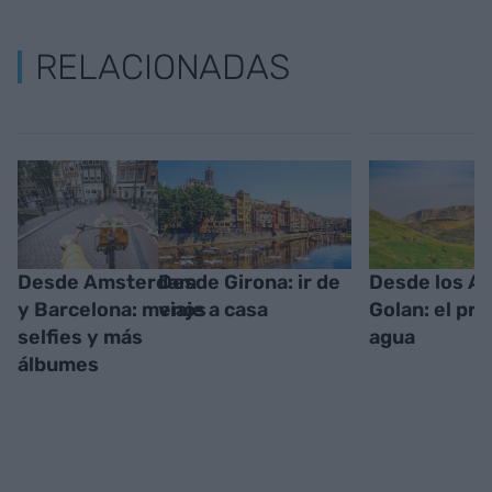
RELACIONADAS
Desde Amsterdam
Desde Girona: ir de
Desde los Al
y Barcelona: menos
viaje a casa
Golan: el pre
selfies y más
agua
álbumes